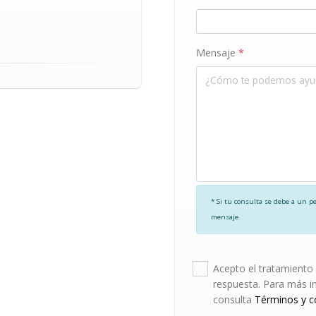
Mensaje
*
* Si tu consulta se debe a un p
mensaje.
Acepto el tratamiento 
respuesta. Para más i
consulta
Términos y c