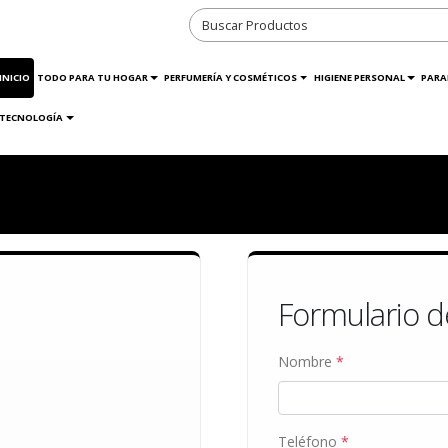
INICIO
TODO PARA TU HOGAR
PERFUMERÍA Y COSMÉTICOS
HIGIENE PERSONAL
PARA
TECNOLOGÍA
Formulario 
Nombre
*
Teléfono
*