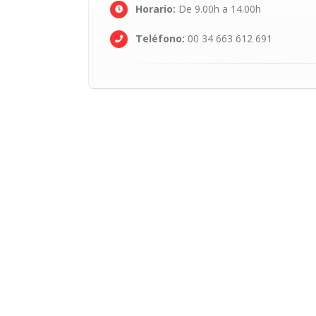
Horario:
De 9.00h a 14.00h
Teléfono:
00 34 663 612 691