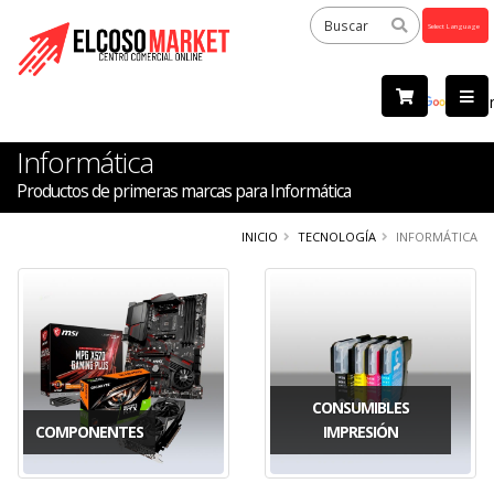
Powered
by
Tra
Informática
Productos de primeras marcas para Informática
INICIO
TECNOLOGÍA
INFORMÁTICA
CONSUMIBLES
COMPONENTES
IMPRESIÓN