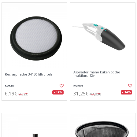
Aspirador mano kuken coche
Rec. aspirador 34130 filtro tela
multifun. 12v
KUKEN
KUKEN
6,19€
31,25€
- 34%
- 34%
9,32€
47,03€