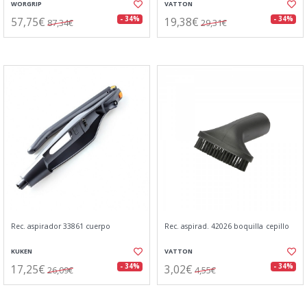
WORGRIP
VATTON
57,75€
19,38€
- 34%
- 34%
87,34€
29,31€
Rec. aspirador 33861 cuerpo
Rec. aspirad. 42026 boquilla cepillo
KUKEN
VATTON
17,25€
3,02€
- 34%
- 34%
26,09€
4,55€