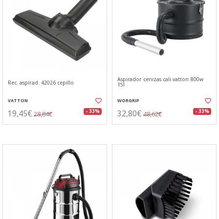
Aspirador cenizas cali.vatton 800w
Rec. aspirad. 42026 cepillo
15l
VATTON
WORGRIP
19,45€
32,80€
- 33%
- 33%
28,84€
48,62€