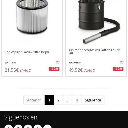
Aspirador cenizas cali.vatton1200w
Rec. aspirad. 47967 filtro hepa
20l
VATTON
WORGRIP
21,55€
49,52€
- 32%
- 32%
31,62€
72,65€
Anterior
1
2
3
4
Siguiente
Síguenos en: