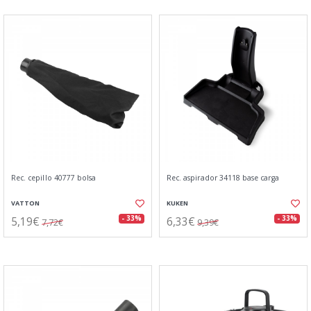
Rec. cepillo 40777 bolsa
Rec. aspirador 34118 base carga
VATTON
KUKEN
5,19€
6,33€
- 33%
- 33%
7,72€
9,39€