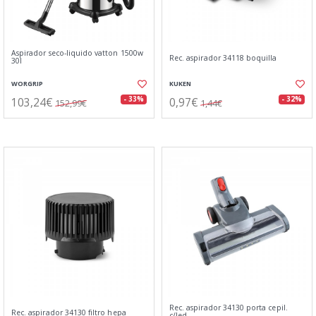
Aspirador seco-liquido vatton 1500w
Rec. aspirador 34118 boquilla
30l
WORGRIP
KUKEN
103,24€
0,97€
- 33%
- 32%
152,99€
1,44€
Rec. aspirador 34130 porta cepil.
Rec. aspirador 34130 filtro hepa
c/led