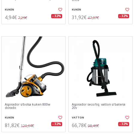
KUKEN
KUKEN
4,94€
31,92€
- 32%
- 32%
7,29€
47,07€
Aspirador s/bolsa kuken 800w
Aspirador seco/liq. vatton s/bateria
dorado
20v
KUKEN
VATTON
81,82€
66,78€
- 32%
- 32%
120,64€
98,46€