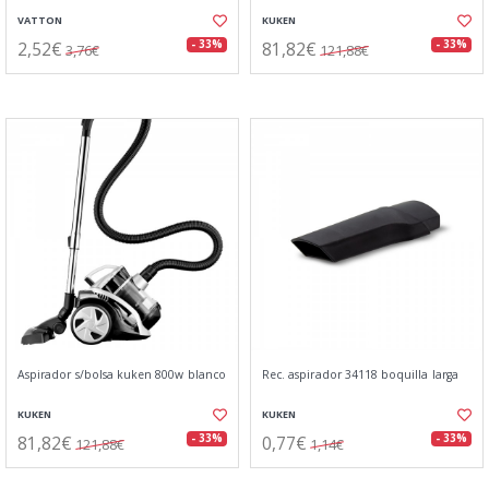
VATTON
KUKEN
2,52€
81,82€
- 33%
- 33%
3,76€
121,88€
Aspirador s/bolsa kuken 800w blanco
Rec. aspirador 34118 boquilla larga
KUKEN
KUKEN
81,82€
0,77€
- 33%
- 33%
121,88€
1,14€