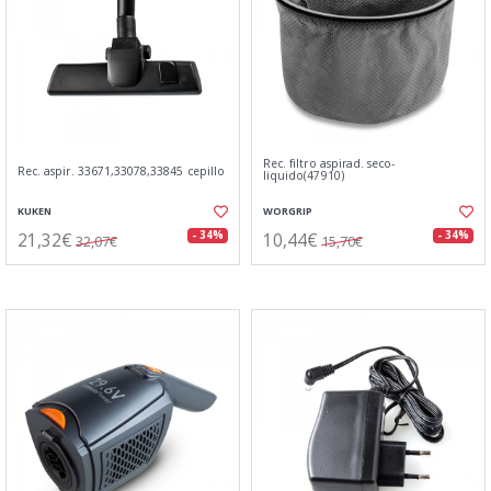
Rec. filtro aspirad. seco-
Rec. aspir. 33671,33078,33845 cepillo
liquido(47910)
KUKEN
WORGRIP
21,32€
10,44€
- 34%
- 34%
32,07€
15,70€