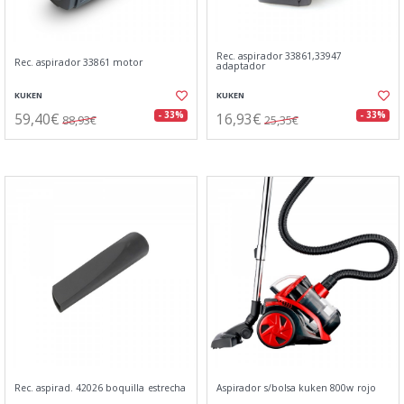
Rec. aspirador 33861,33947
Rec. aspirador 33861 motor
adaptador
KUKEN
KUKEN
59,40€
16,93€
- 33%
- 33%
88,93€
25,35€
Rec. aspirad. 42026 boquilla estrecha
Aspirador s/bolsa kuken 800w rojo