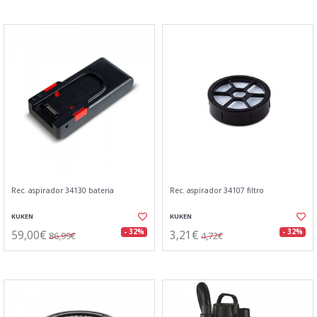
Rec. aspirador 34130 bateria
Rec. aspirador 34107 filtro
KUKEN
KUKEN
59,00€
3,21€
- 32%
- 32%
86,99€
4,72€