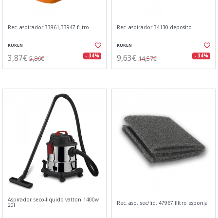
Rec. aspirador 33861,33947 filtro
Rec. aspirador 34130 deposito
KUKEN
KUKEN
3,87€
9,63€
- 34%
- 34%
5,86€
14,57€
Aspirador seco-liquido vatton 1400w
Rec. asp. sec/liq. 47967 filtro esponja
20l