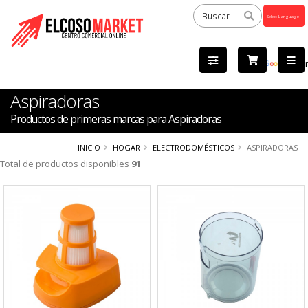
Powered
by
Tra
Aspiradoras
Productos de primeras marcas para Aspiradoras
INICIO
HOGAR
ELECTRODOMÉSTICOS
ASPIRADORAS
Total de productos disponibles
91