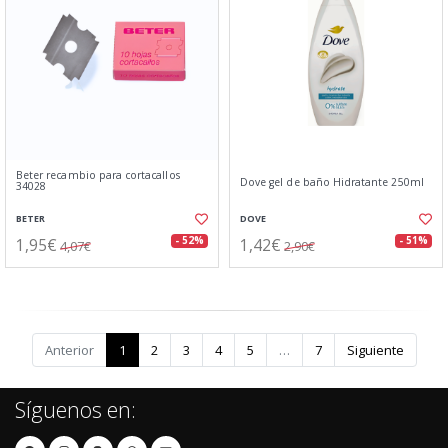
Beter recambio para cortacallos
Dove gel de baño Hidratante 250ml
34028
BETER
DOVE
1,95€
1,42€
- 52%
- 51%
4,07€
2,90€
Anterior
1
2
3
4
5
…
7
Siguiente
Síguenos en: