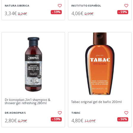
NATURA SIBERICA
INSTITUTO ESPAÑOL
3,34€
4,06€
- 59%
- 59%
8,24€
9,99€
Dr.konopkas 2in1 shampoo &
Tabac original gel de baño 200ml
shower gel refreshing 280ml
DR.KONOPKA'S
TABAC
2,80€
4,80€
- 59%
- 56%
6,79€
11,01€