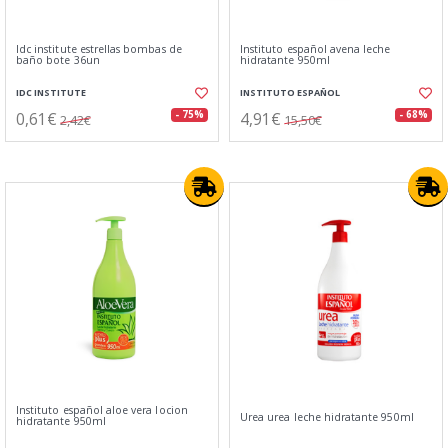
Idc institute estrellas bombas de
Instituto español avena leche
baño bote 36un
hidratante 950ml
IDC INSTITUTE
INSTITUTO ESPAÑOL
0,61€
4,91€
- 75%
- 68%
2,42€
15,50€
Instituto español aloe vera locion
Urea urea leche hidratante 950ml
hidratante 950ml