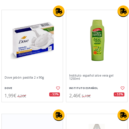
Instituto español aloe vera gel
Dove jabón pastilla 2 x 90g
1250ml
DOVE
INSTITUTO ESPAÑOL
1,99€
2,46€
- 53%
- 53%
4,20€
5,19€