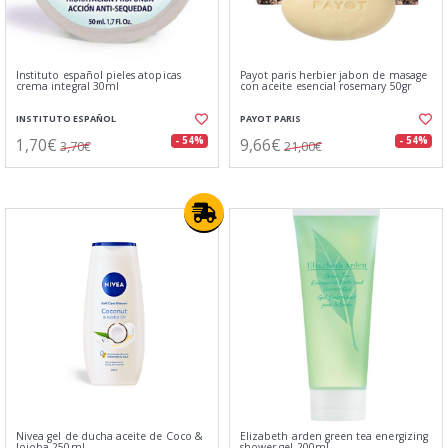
Instituto español pieles atopicas
Payot paris herbier jabon de masage
crema integral 30ml
con aceite esencial rosemary 50gr
INSTITUTO ESPAÑOL
PAYOT PARIS
1,70€
9,66€
- 54%
- 54%
3,70€
21,00€
Nivea gel de ducha aceite de Coco &
Elizabeth arden green tea energizing
Jojoba 250ml
shower gel 200ml