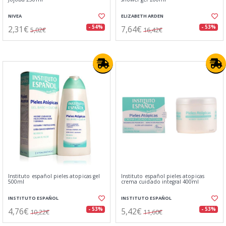
NIVEA
ELIZABETH ARDEN
2,31€
7,64€
- 54%
- 53%
5,02€
16,42€
Instituto español pieles atopicas gel
Instituto español pieles atopicas
500ml
crema cuidado integral 400ml
INSTITUTO ESPAÑOL
INSTITUTO ESPAÑOL
4,76€
5,42€
- 53%
- 53%
10,22€
11,60€