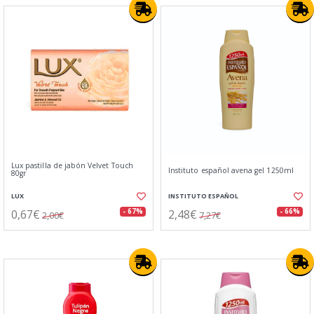
Lux pastilla de jabón Velvet Touch
Instituto español avena gel 1250ml
80gr
LUX
INSTITUTO ESPAÑOL
0,67€
2,48€
- 67%
- 66%
2,00€
7,27€