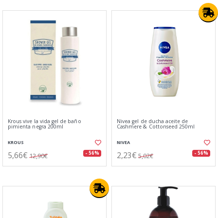
Krous vive la vida gel de baño
Nivea gel de ducha aceite de
pimienta negra 200ml
Cashmere & Cottonseed 250ml
KROUS
NIVEA
5,66€
2,23€
- 56%
- 56%
12,90€
5,02€