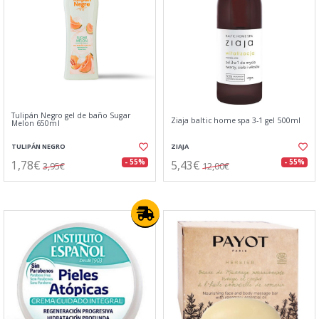
Tulipán Negro gel de baño Sugar
Ziaja baltic home spa 3-1 gel 500ml
Melon 650ml
TULIPÁN NEGRO
ZIAJA
1,78€
5,43€
- 55%
- 55%
3,95€
12,00€