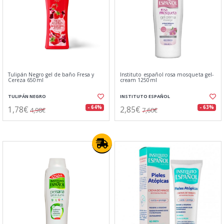
Tulipán Negro gel de baño Fresa y
Instituto español rosa mosqueta gel-
Cereza 650ml
cream 1250ml
TULIPÁN NEGRO
INSTITUTO ESPAÑOL
1,78€
2,85€
- 64%
- 63%
4,98€
7,60€