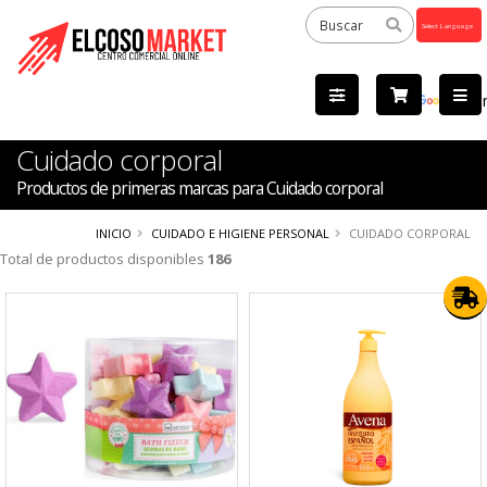
Powered
by
Tra
Cuidado corporal
Productos de primeras marcas para Cuidado corporal
INICIO
CUIDADO E HIGIENE PERSONAL
CUIDADO CORPORAL
Total de productos disponibles
186