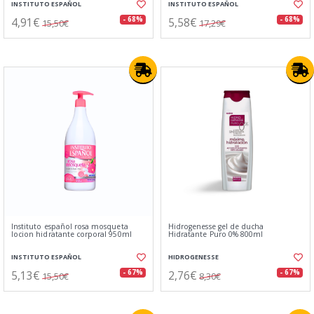
INSTITUTO ESPAÑOL
INSTITUTO ESPAÑOL
4,91€
5,58€
- 68%
- 68%
15,50€
17,29€
Instituto español rosa mosqueta
Hidrogenesse gel de ducha
locion hidratante corporal 950ml
Hidratante Puro 0% 800ml
INSTITUTO ESPAÑOL
HIDROGENESSE
5,13€
2,76€
- 67%
- 67%
15,50€
8,30€