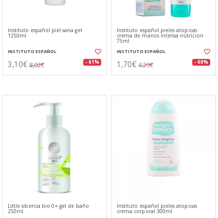
Instituto español piel sana gel
Instituto español pieles atopicas
1250ml
crema de manos intensa nutricion
75ml
INSTITUTO ESPAÑOL
INSTITUTO ESPAÑOL
3,10€
1,70€
- 61%
- 60%
8,02€
4,20€
Little siberica bio 0+ gel de baño
Instituto español pieles atopicas
250ml
crema corporal 300ml