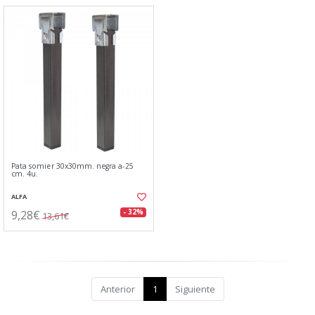
Pata somier 30x30mm. negra a-25
cm. 4u.
ALFA
9,28€
- 32%
13,61€
Anterior
1
Siguiente