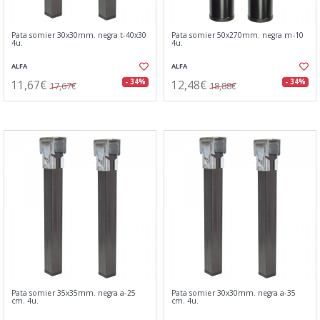
Pata somier 30x30mm. negra t-40x30
Pata somier 50x270mm. negra m-10
4u.
4u.
ALFA
ALFA
11,67€
12,48€
- 34%
- 34%
17,67€
18,88€
Pata somier 35x35mm. negra a-25
Pata somier 30x30mm. negra a-35
cm. 4u.
cm. 4u.