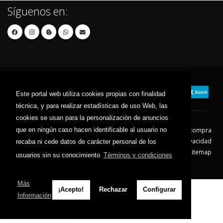
Síguenos en:
Este portal web utiliza cookies propias con finalidad
técnica, y para realizar estadísticas de uso Web, las
cookies se usan para la personalización de anuncios
que en ningún caso hacen identificable al usuario no
Contacto
Aviso Legal
Condiciones de compra
Política de envíos
Política de devolución
Política de Privacidad
recaba ni cede datos de carácter personal de los
Política de Cookies
Sitemap
usuarios sin su conocimiento
Términos y condiciones
© 2026 - Todos los derechos reservados.
Más
¡Acepto!
Rechazar
Configurar
Información