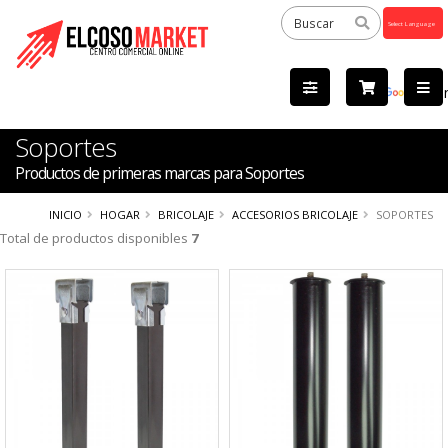
Powered
by
Tra
Soportes
Productos de primeras marcas para Soportes
INICIO
HOGAR
BRICOLAJE
ACCESORIOS BRICOLAJE
SOPORTES
Total de productos disponibles
7