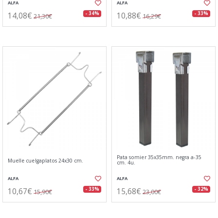
ALFA
ALFA
14,08€
10,88€
- 34%
- 33%
21,30€
16,29€
Pata somier 35x35mm. negra a-35
Muelle cuelgaplatos 24x30 cm.
cm. 4u.
ALFA
ALFA
10,67€
15,68€
- 33%
- 32%
15,90€
23,00€