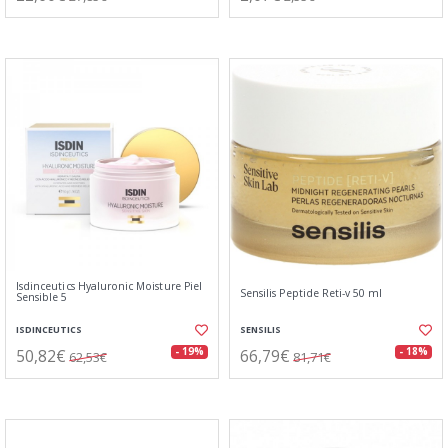
Isdinceutics Hyaluronic Moisture Piel
Sensilis Peptide Reti-v 50 ml
Sensible 5
ISDINCEUTICS
SENSILIS
50,82€
66,79€
- 19%
- 18%
62,53€
81,71€