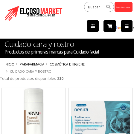
Powered
by
Tra
Cuidado cara y rostro
Productos de primeras marcas para Cuidado facial
INICIO
PARAFARMACIA
COSMÉTICA E HIGIENE
CUIDADO CARA Y ROSTRO
Total de productos disponibles
210