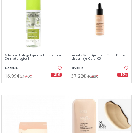
Aderma Biology Espuma Limpiadora
Sensilis Skin Dpigment Color Drops
Dermatologica H
Maquillaje Color 03
A-DERMA
SENSILIS
16,99€
37,22€
- 21%
- 19%
21,40€
46,23€