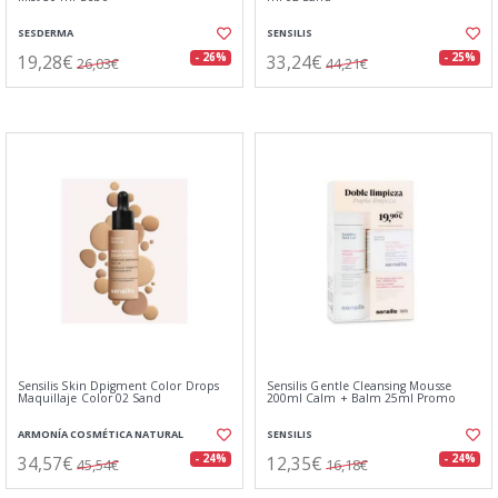
SESDERMA
SENSILIS
19,28€
33,24€
- 26%
- 25%
26,03€
44,21€
Sensilis Skin Dpigment Color Drops
Sensilis Gentle Cleansing Mousse
Maquillaje Color 02 Sand
200ml Calm + Balm 25ml Promo
ARMONÍA COSMÉTICA NATURAL
SENSILIS
34,57€
12,35€
- 24%
- 24%
45,54€
16,18€