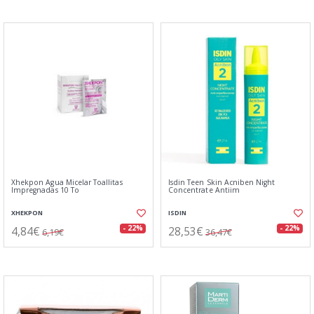
Xhekpon Agua Micelar Toallitas
Isdin Teen Skin Acniben Night
Impregnadas 10 To
Concentrate Antiim
XHEKPON
ISDIN
4,84€
28,53€
- 22%
- 22%
6,19€
36,47€