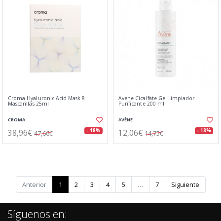
Croma Hyaluronic Acid Mask 8
Avene Cicalfate Gel Limpiador
Mascarillas 25ml
Purificante 200 ml
CROMA
AVÈNE
38,96€
12,06€
- 18%
- 18%
47,66€
14,75€
Anterior
1
2
3
4
5
…
7
Siguiente
Síguenos en: