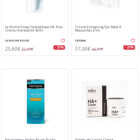
La Roche-Posay Hydraphase HA Rica
Croma Energizing Eye Mask 8
Crema Hidratante 40ml
Mascarillas 6 ml
LA ROCHE POSAY
CROMA
25,60€
37,00€
- 21%
- 21%
32,50€
46,95€
Neutrogena Hydro Boost Fluido
Aldem Ha Caviar Crema