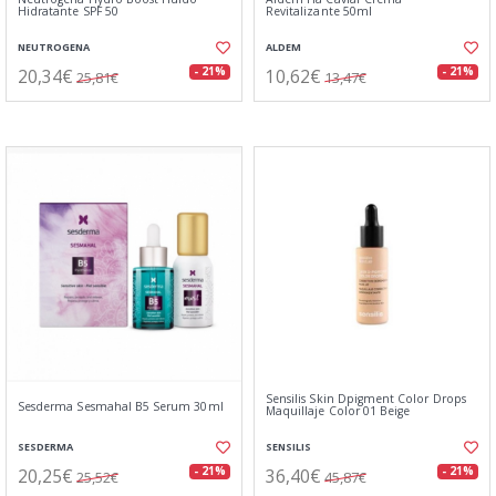
Hidratante SPF 50
Revitalizante 50ml
NEUTROGENA
ALDEM
20,34€
10,62€
- 21%
- 21%
25,81€
13,47€
Sensilis Skin Dpigment Color Drops
Sesderma Sesmahal B5 Serum 30ml
Maquillaje Color 01 Beige
SESDERMA
SENSILIS
20,25€
36,40€
- 21%
- 21%
25,52€
45,87€