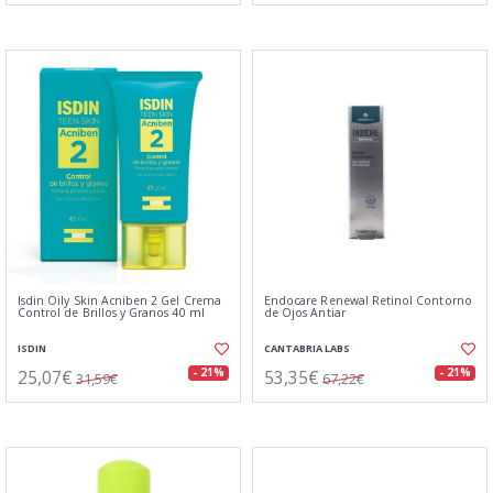
Isdin Oily Skin Acniben 2 Gel Crema
Endocare Renewal Retinol Contorno
Control de Brillos y Granos 40 ml
de Ojos Antiar
ISDIN
CANTABRIA LABS
25,07€
53,35€
- 21%
- 21%
31,59€
67,22€