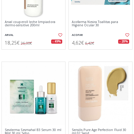
Arval couperoll leche limpiadora
Acofarma Nesira Toallitas para
dermo-sensitive 200ml
Higiene Ocular 30
ARVAL
ACOFAR
18,25€
4,62€
- 49%
- 28%
36,00€
6,42€
Sesderma Sesmahal B3 Serum 30 ml
Sensilis Pure Age Perfection Fluid 30
Mist 30 ml Sebo
ml 02 Sand