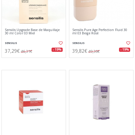
Sensilis Upgrade Base de Maquillaje
Sensilis Pure Age Perfection Fluid 30
30 ml Color 03 Miel
ml 03 Beige Rosé
SENSILIS
SENSILIS
37,29€
39,82€
- 19%
- 19%
46,31€
49,36€