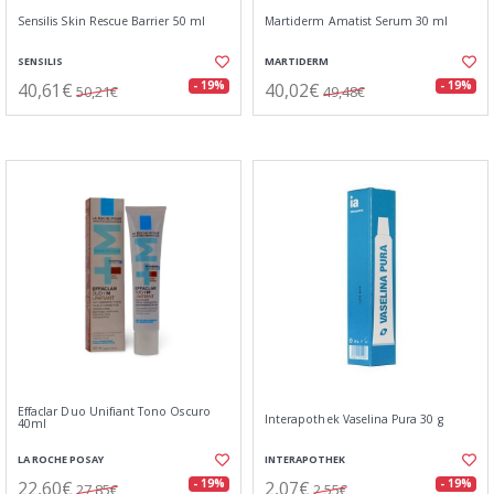
Sensilis Skin Rescue Barrier 50 ml
Martiderm Amatist Serum 30 ml
SENSILIS
MARTIDERM
40,61€
40,02€
- 19%
- 19%
50,21€
49,48€
Effaclar Duo Unifiant Tono Oscuro
Interapothek Vaselina Pura 30 g
40ml
LA ROCHE POSAY
INTERAPOTHEK
22,60€
2,07€
- 19%
- 19%
27,85€
2,55€