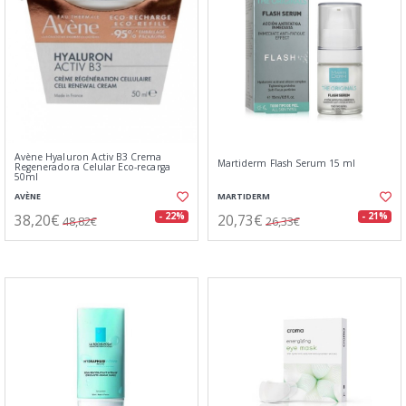
Avène Hyaluron Activ B3 Crema
Martiderm Flash Serum 15 ml
Regeneradora Celular Eco-recarga
50ml
AVÈNE
MARTIDERM
38,20€
20,73€
- 22%
- 21%
48,82€
26,33€