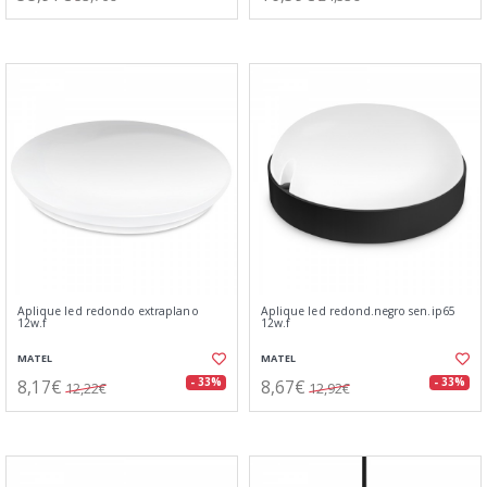
Aplique led redondo extraplano
Aplique led redond.negro sen.ip65
12w.f
12w.f
MATEL
MATEL
8,17€
8,67€
- 33%
- 33%
12,22€
12,92€