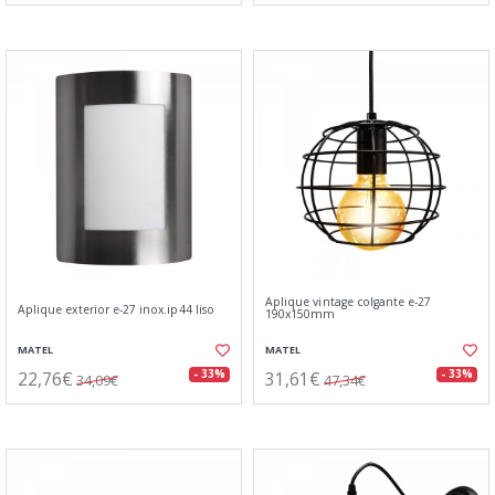
Aplique vintage colgante e-27
Aplique exterior e-27 inox.ip44 liso
190x150mm
MATEL
MATEL
22,76€
31,61€
- 33%
- 33%
34,09€
47,34€