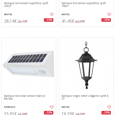
Aplique led sensor superficie ip20
Aplique led sensor superficie ip20
2xe27
16w.f
MATEL
MATEL
28,14€
41,45€
- 33%
- 33%
42,12€
62,05€
Aplique led solar sensor blanco
Aplique negro exter.colgante ip44 e-
8w.fria
27
KORPASS
MATEL
35,91€
16,39€
- 33%
- 33%
53,76€
24,53€