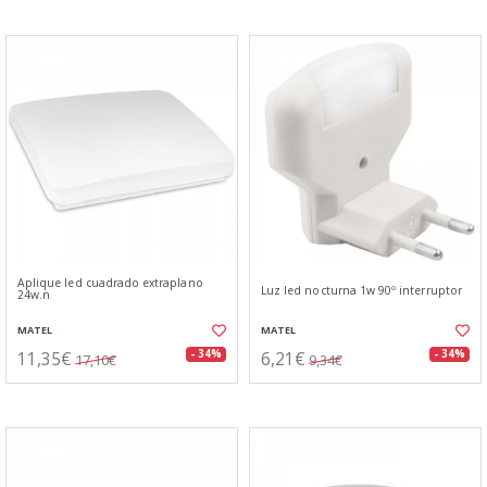
Aplique led cuadrado extraplano
Luz led nocturna 1w 90º interruptor
24w.n
MATEL
MATEL
11,35€
6,21€
- 34%
- 34%
17,10€
9,34€