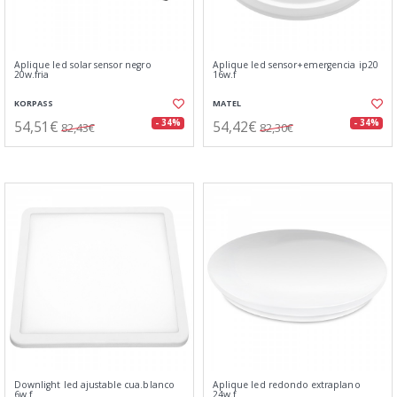
Aplique led solar sensor negro
Aplique led sensor+emergencia ip20
20w.fria
16w.f
KORPASS
MATEL
54,51€
54,42€
- 34%
- 34%
82,43€
82,30€
Downlight led ajustable cua.blanco
Aplique led redondo extraplano
6w.f
24w.f