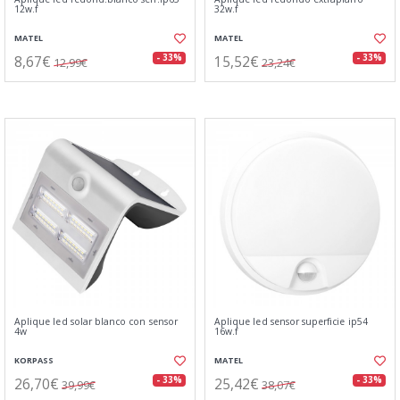
12w.f
32w.f
MATEL
MATEL
8,67€
15,52€
- 33%
- 33%
12,99€
23,24€
Aplique led solar blanco con sensor
Aplique led sensor superficie ip54
4w
16w.f
KORPASS
MATEL
26,70€
25,42€
- 33%
- 33%
39,99€
38,07€