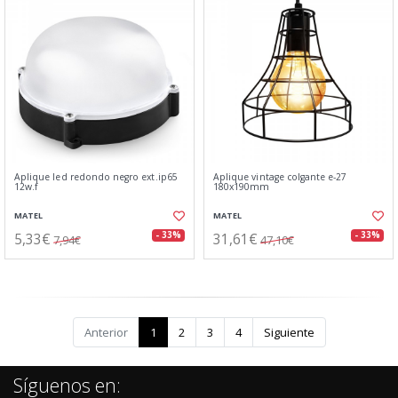
Aplique led redondo negro ext.ip65
Aplique vintage colgante e-27
12w.f
180x190mm
MATEL
MATEL
5,33€
31,61€
- 33%
- 33%
7,94€
47,10€
Anterior
1
2
3
4
Siguiente
Síguenos en: