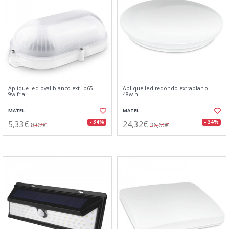
Aplique led oval blanco ext.ip65
Aplique led redondo extraplano
9w.fria
48w.n
MATEL
MATEL
5,33€
24,32€
- 34%
- 34%
8,02€
36,60€