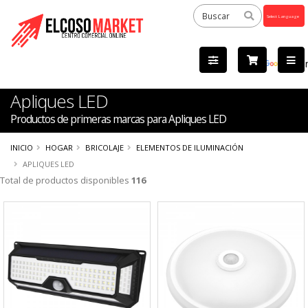
Powered
by
Tra
Apliques LED
Productos de primeras marcas para Apliques LED
INICIO
HOGAR
BRICOLAJE
ELEMENTOS DE ILUMINACIÓN
APLIQUES LED
Total de productos disponibles
116