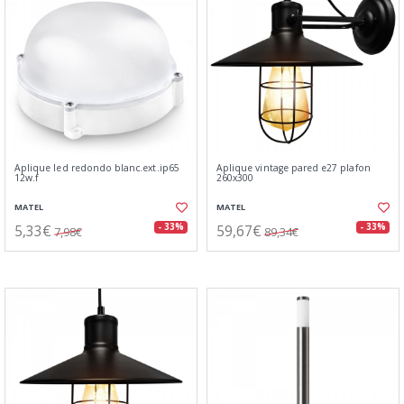
Aplique led redondo blanc.ext.ip65
Aplique vintage pared e27 plafon
12w.f
260x300
MATEL
MATEL
5,33€
59,67€
- 33%
- 33%
7,98€
89,34€