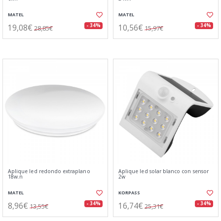
MATEL
MATEL
19,08€
10,56€
- 34%
- 34%
28,85€
15,97€
Aplique led redondo extraplano
Aplique led solar blanco con sensor
18w.n
2w
MATEL
KORPASS
8,96€
16,74€
- 34%
- 34%
13,55€
25,31€