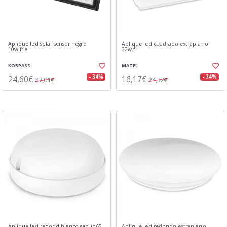
Aplique led solar sensor negro
Aplique led cuadrado extraplano
10w.fria
32w.f
KORPASS
MATEL
24,60€
16,17€
- 34%
- 34%
37,01€
24,32€
Aplique led redond.blanco sen.ip65
Aplique led redondo extraplano