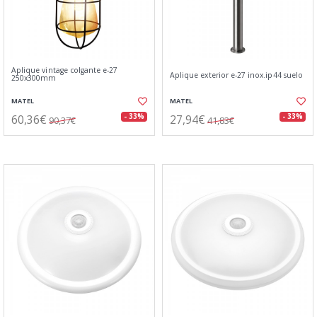
Aplique vintage colgante e-27
Aplique exterior e-27 inox.ip44 suelo
250x300mm
MATEL
MATEL
60,36€
27,94€
- 33%
- 33%
90,37€
41,83€