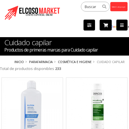
Powered
by
Tra
Cuidado capilar
Productos de primeras marcas para Cuidado capilar
INICIO
PARAFARMACIA
COSMÉTICA E HIGIENE
CUIDADO CAPILAR
Total de productos disponibles
233