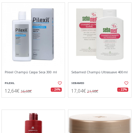
Pilexil Champú Caspa Seca 300 ml
Sebamed Champú Ultrasuave 400ml
PILEXIL
SEBAMED
12,64€
17,04€
- 24%
- 22%
16,68€
21,98€