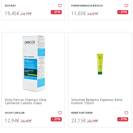
DUCRAY
PARAFARMACIA BÁSICA
19,45€
11,03€
- 21%
- 21%
24,75€
14,01€
Vichy Dercos Champú Ultra
Volumea Bálsamo Expansor Rene
Calmante Cabello Graso
Furterer 150ml
VICHY CAPILAR
RENÉ FURTERER
12,94€
23,15€
- 21%
- 21%
16,42€
29,38€