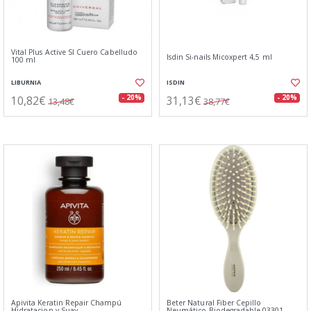
Vital Plus Active Sl Cuero Cabelludo
Isdin Si-nails Micoxpert 4,5 ml
100 ml
LIBURNIA
ISDIN
10,82€
31,13€
- 20%
- 20%
13,48€
38,77€
Apivita Keratin Repair Champú
Beter Natural Fiber Cepillo
Hidratacion y Suav
Neumático Biodegradable 03301