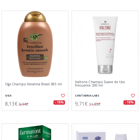
Iraltone Champú Suave de Uso
Ogx Champú Keratina Brasil 385 ml
Frecuente 200 ml
OGX
CANTABRIA LABS
8,13€
9,71€
- 18%
- 18%
9,94€
11,83€