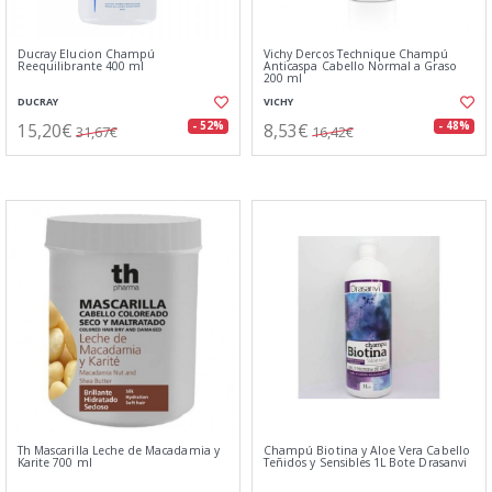
Ducray Elucion Champú
Vichy Dercos Technique Champú
Reequilibrante 400 ml
Anticaspa Cabello Normal a Graso
200 ml
DUCRAY
VICHY
15,20€
8,53€
- 52%
- 48%
31,67€
16,42€
Th Mascarilla Leche de Macadamia y
Champú Biotina y Aloe Vera Cabello
Karite 700 ml
Teñidos y Sensibles 1L Bote Drasanvi