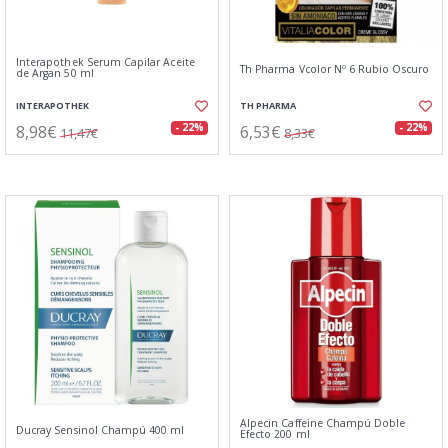
Interapothek Serum Capilar Aceite
Th Pharma Vcolor Nº 6 Rubio Oscuro
de Argan 50 ml
INTERAPOTHEK
TH PHARMA
8,98€
6,53€
- 22%
- 22%
11,47€
8,33€
Alpecin Caffeine Champú Doble
Ducray Sensinol Champú 400 ml
Efecto 200 ml