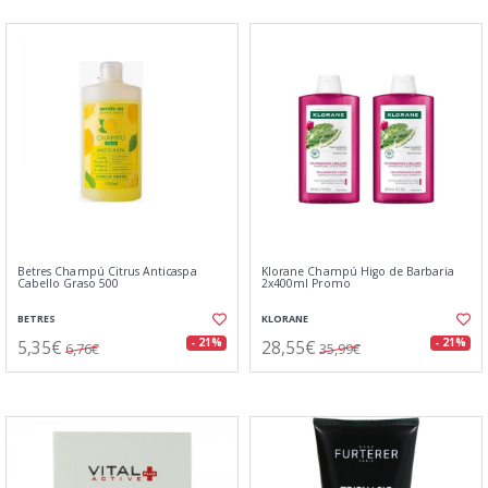
Betres Champú Citrus Anticaspa
Klorane Champú Higo de Barbaria
Cabello Graso 500
2x400ml Promo
BETRES
KLORANE
5,35€
28,55€
- 21%
- 21%
6,76€
35,99€