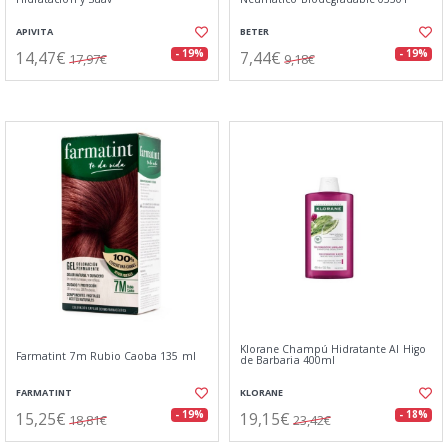
APIVITA
BETER
14,47€
7,44€
- 19%
- 19%
17,97€
9,18€
Klorane Champú Hidratante Al Higo
Farmatint 7m Rubio Caoba 135 ml
de Barbaria 400ml
FARMATINT
KLORANE
15,25€
19,15€
- 19%
- 18%
18,81€
23,42€