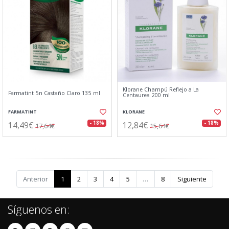
Klorane Champú Reflejo a La
Farmatint 5n Castaño Claro 135 ml
Centaurea 200 ml
FARMATINT
KLORANE
14,49€
12,84€
- 18%
- 18%
17,64€
15,64€
Anterior
1
2
3
4
5
…
8
Siguiente
Síguenos en: