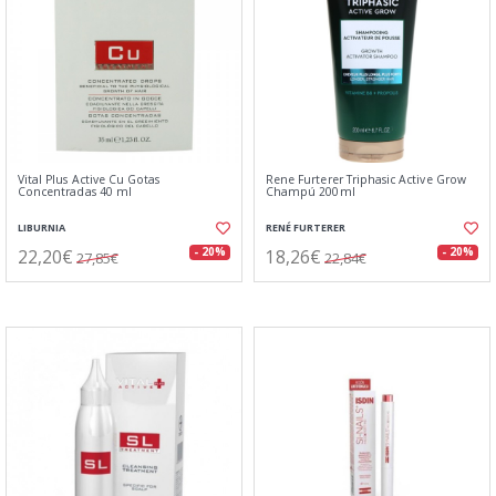
Vital Plus Active Cu Gotas
Rene Furterer Triphasic Active Grow
Concentradas 40 ml
Champú 200ml
LIBURNIA
RENÉ FURTERER
22,20€
18,26€
- 20%
- 20%
27,85€
22,84€