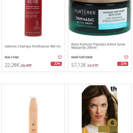
Rene Furterer Triphasic Active Grow
Iraltone Champú Fortificante 400 ml
Mascarilla 200ml
IRALTONE
RENÉ FURTERER
22,28€
57,12€
- 22%
- 22%
28,48€
73,01€