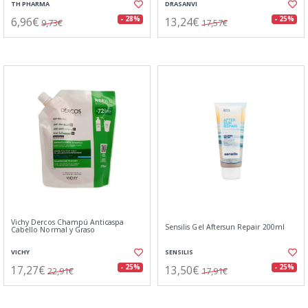
TH PHARMA
DRASANVI
6,96€
13,24€
- 28%
- 25%
9,73€
17,57€
Vichy Dercos Champú Anticaspa
Sensilis Gel Aftersun Repair 200ml
Cabello Normal y Graso
VICHY
SENSILIS
17,27€
13,50€
- 25%
- 25%
22,91€
17,91€