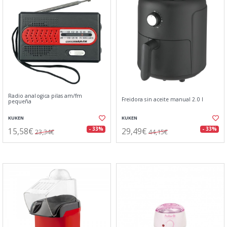
Radio analogica pilas am/fm
Freidora sin aceite manual 2.0 l
pequeña
KUKEN
KUKEN
15,58€
29,49€
- 33%
- 33%
23,34€
44,15€