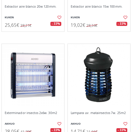
Extractor aire blanco 20w 120mm.
Extractor aire blanco 15w 100mm.
KUKEN
KUKEN
25,65€
19,02€
- 33%
- 33%
38,21€
28,34€
Exterminador insectos 2x6w. 30m2
Lampara uv. matainsectos 7w. 25m2
AKHUO
AKHUO
28,05€
14,71€
- 33%
- 33%
41,79€
21,91€