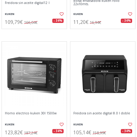
Bolsa envasadora kuken rollo
Freidora sin aceite digital12 l
22x10mts.
KUKEN
KUKEN
109,79€
11,20€
- 34%
- 34%
166,04€
16,94€
Horno electrico kuken 30l 1500w
Freidora sin aceite digital 8.0 l doble
KUKEN
KUKEN
123,82€
105,14€
- 34%
- 34%
187,24€
158,99€