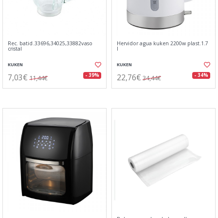
Rec. batid.33696,34025,33882vaso
Hervidor agua kuken 2200w plast.1.7
cristal
l
KUKEN
KUKEN
7,03€
22,76€
- 39%
- 34%
11,44€
34,44€