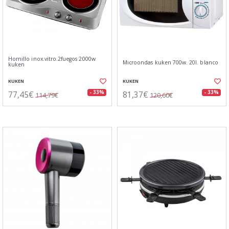
Hornillo inox.vitro.2fuegos 2000w
Microondas kuken 700w. 20l. blanco
kuken
KUKEN
KUKEN
77,45€
81,37€
- 33%
- 33%
114,79€
120,60€