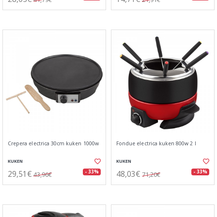
Crepera electrica 30cm kuken 1000w
Fondue electrica kuken 800w 2 l
KUKEN
KUKEN
29,51€
48,03€
- 33%
- 33%
43,96€
71,20€