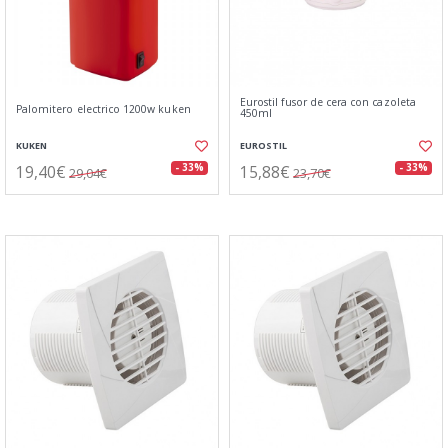
Eurostil fusor de cera con cazoleta
Palomitero electrico 1200w kuken
450ml
KUKEN
EUROSTIL
19,40€
15,88€
- 33%
- 33%
29,04€
23,70€