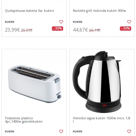
Quitapelusas bateria 3w. kuken
Raclette grill redonda kuken 900w
KUKEN
KUKEN
23,99€
44,67€
- 33%
- 33%
35,55€
66,19€
Tostadora plastico
Hervidor agua kuken 1500w inox. 1,8
4pc.1400w.grandekuken
l
KUKEN
KUKEN