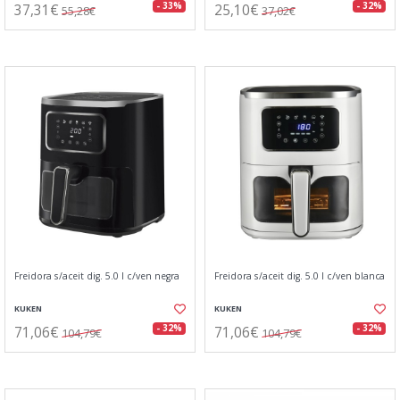
37,31€
25,10€
- 33%
- 32%
55,28€
37,02€
Freidora s/aceit dig. 5.0 l c/ven negra
Freidora s/aceit dig. 5.0 l c/ven blanca
KUKEN
KUKEN
71,06€
71,06€
- 32%
- 32%
104,79€
104,79€