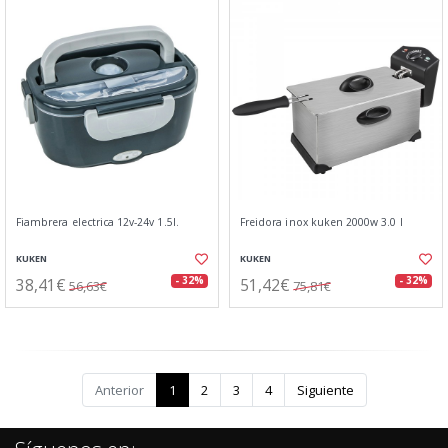
Fiambrera electrica 12v-24v 1.5l.
Freidora inox kuken 2000w 3.0 l
KUKEN
KUKEN
38,41€
51,42€
- 32%
- 32%
56,63€
75,81€
Anterior
1
2
3
4
Siguiente