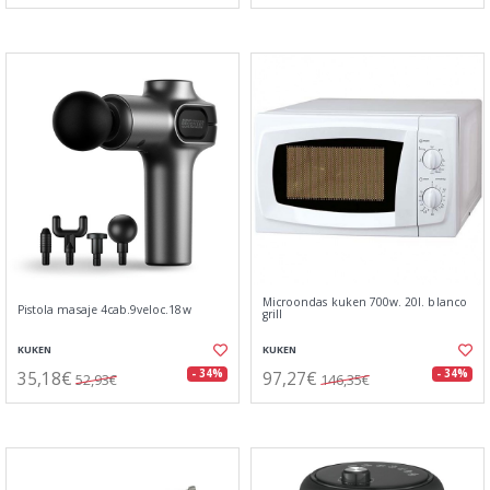
Microondas kuken 700w. 20l. blanco
Pistola masaje 4cab.9veloc.18w
grill
KUKEN
KUKEN
35,18€
97,27€
- 34%
- 34%
52,93€
146,35€