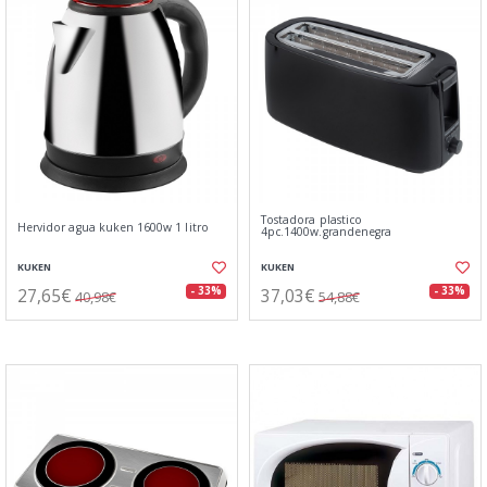
Tostadora plastico
Hervidor agua kuken 1600w 1 litro
4pc.1400w.grandenegra
KUKEN
KUKEN
27,65€
37,03€
- 33%
- 33%
40,98€
54,88€