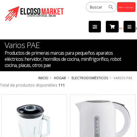
Powered
by
Tra
Varios PAE
Productos de primeras marcas para pequeños aparatos
eléctricos: hervidor, hornillos de cocina, minifrigorífico, robot
cocina, placas, otros pae
INICIO
HOGAR
ELECTRODOMÉSTICOS
VARIOS PAE
Total de productos disponibles
111