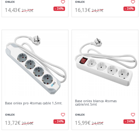
ONLEX
ONLEX
14,43€
16,13€
- 34%
- 34%
21,72€
24,27€
Base onlex blanca 4tomas
Base onlex pro 4tomas cable 1,5mt.
cable/int.5mt
ONLEX
ONLEX
13,72€
15,99€
- 34%
- 34%
20,64€
24,05€