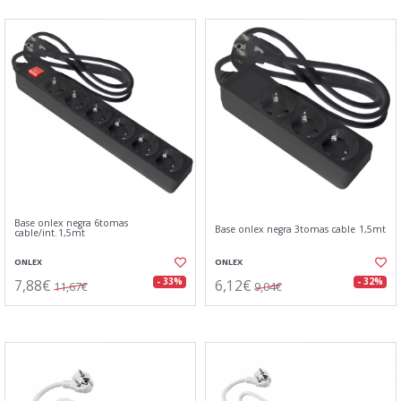
Base onlex negra 6tomas
Base onlex negra 3tomas cable 1,5mt
cable/int.1,5mt
ONLEX
ONLEX
7,88€
6,12€
- 33%
- 32%
11,67€
9,04€