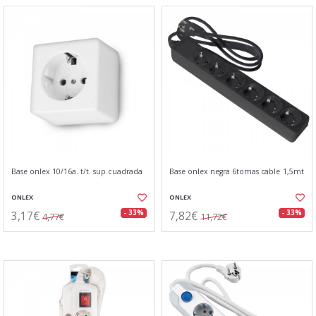
Base onlex 10/16a. t/t. sup.cuadrada
Base onlex negra 6tomas cable 1,5mt
ONLEX
ONLEX
3,17€
7,82€
- 33%
- 33%
4,77€
11,72€