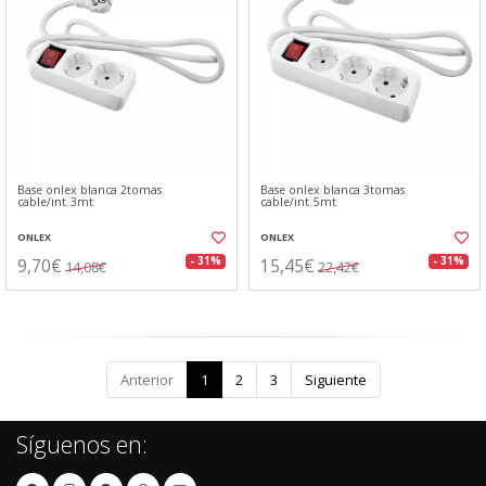
Base onlex blanca 2tomas
Base onlex blanca 3tomas
cable/int.3mt
cable/int.5mt
ONLEX
ONLEX
9,70€
15,45€
- 31%
- 31%
14,08€
22,42€
Anterior
1
2
3
Siguiente
Síguenos en: