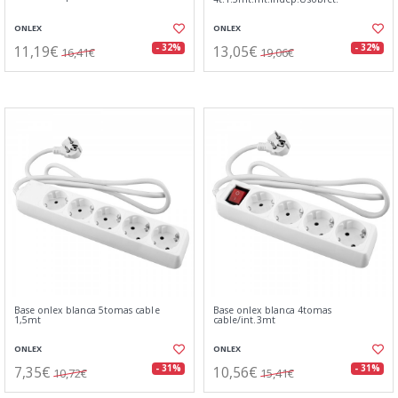
ONLEX
ONLEX
11,19€
13,05€
- 32%
- 32%
16,41€
19,06€
Base onlex blanca 5tomas cable
Base onlex blanca 4tomas
1,5mt
cable/int.3mt
ONLEX
ONLEX
7,35€
10,56€
- 31%
- 31%
10,72€
15,41€