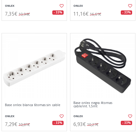
ONLEX
ONLEX
7,35€
11,16€
- 33%
- 33%
10,94€
16,61€
Base onlex negra 4tomas
Base onlex blanca 6tomas sin cable
cable/int.1,5mt
ONLEX
ONLEX
7,29€
6,93€
- 33%
- 33%
10,81€
10,27€