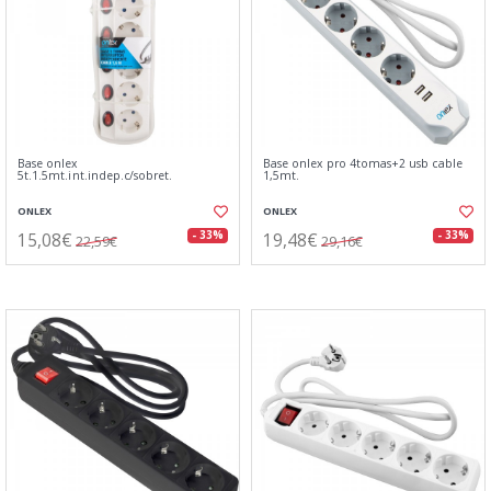
Base onlex
Base onlex pro 4tomas+2 usb cable
5t.1.5mt.int.indep.c/sobret.
1,5mt.
ONLEX
ONLEX
15,08€
19,48€
- 33%
- 33%
22,59€
29,16€