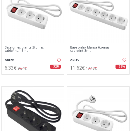
Base onlex blanca 3tomas
Base onlex blanca 6tomas
cable/int.1,5mt
cable/int.3mt
ONLEX
ONLEX
6,33€
11,62€
- 32%
- 32%
9,34€
17,13€