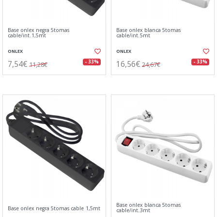
Base onlex negra 5tomas
Base onlex blanca 5tomas
cable/int.1,5mt
cable/int.5mt
ONLEX
ONLEX
7,54€
16,56€
- 33%
- 33%
11,28€
24,67€
Base onlex blanca 5tomas
Base onlex negra 5tomas cable 1,5mt
cable/int.3mt