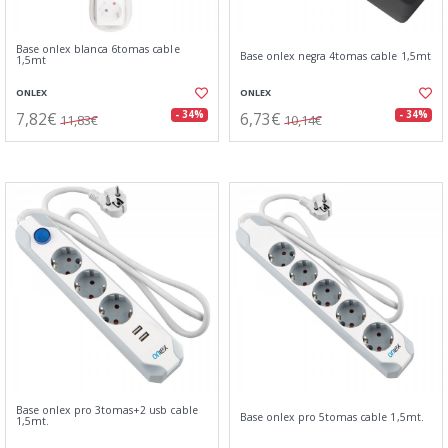
Base onlex blanca 6tomas cable
Base onlex negra 4tomas cable 1,5mt
1,5mt
ONLEX
ONLEX
7,82€
6,73€
- 34%
- 34%
11,83€
10,14€
Base onlex pro 3tomas+2 usb cable
Base onlex pro 5tomas cable 1,5mt.
1,5mt.