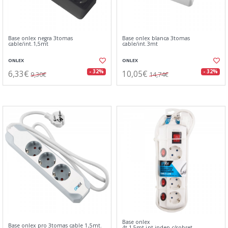
Base onlex negra 3tomas
Base onlex blanca 3tomas
cable/int.1,5mt
cable/int.3mt
ONLEX
ONLEX
6,33€
10,05€
- 32%
- 32%
9,30€
14,74€
Base onlex
Base onlex pro 3tomas cable 1,5mt.
4t.1.5mt.int.indep.c/sobret.