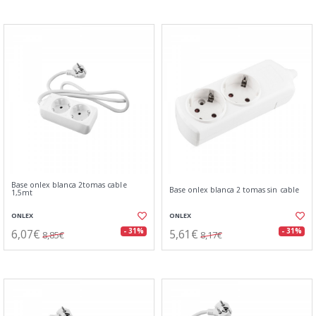
Base onlex blanca 2tomas cable
Base onlex blanca 2 tomas sin cable
1,5mt
ONLEX
ONLEX
6,07€
5,61€
- 31%
- 31%
8,85€
8,17€