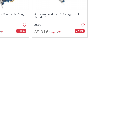
 730 4h sl 2gd5 2gb
Asus vga nvidia gt 730 sl 2gd5 brk
2gb ddr5
ASUS
85,31€
- 12%
- 11%
85€
96,37€