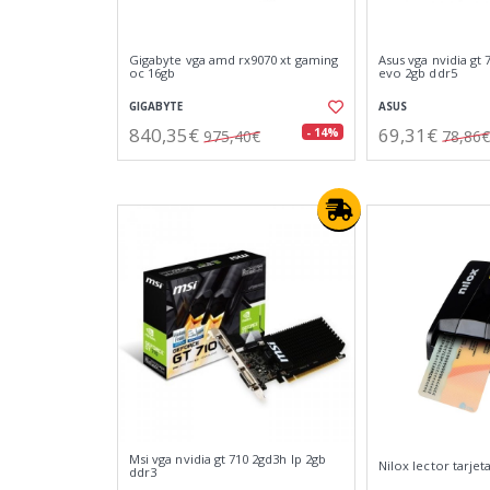
Gigabyte vga amd rx9070 xt gaming
Asus vga nvidia gt 
oc 16gb
evo 2gb ddr5
GIGABYTE
ASUS
840,35€
69,31€
- 14%
975,40€
78,86€
Msi vga nvidia gt 710 2gd3h lp 2gb
Nilox lector tarjet
ddr3