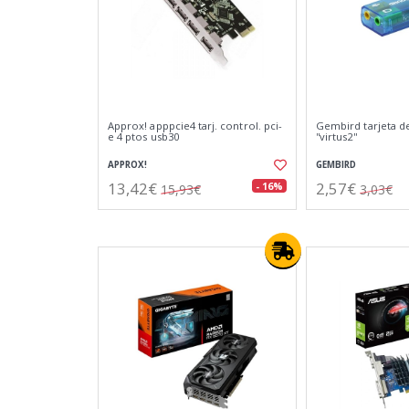
Approx! apppcie4 tarj. control. pci-
Gembird tarjeta de
e 4 ptos usb30
''virtus2''
APPROX!
GEMBIRD
13,42€
2,57€
- 16%
15,93€
3,03€