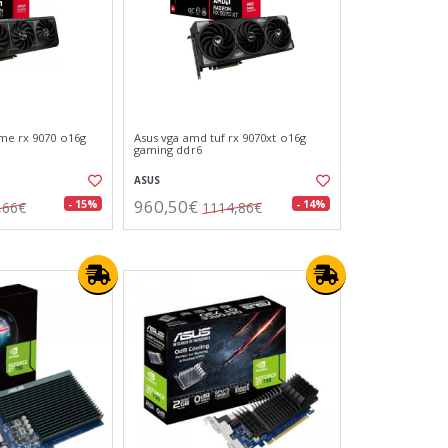
me rx 9070 o16g
Asus vga amd tuf rx 9070xt o16g
gaming ddr6
ASUS
960,50€
- 15%
- 14%
,66€
1114,86€