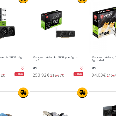
ime rtx 5050 o8g
Msi vga nvidia rtx 3050 lp e 6g oc
Msi vga nvidia gt
ddr6
2gb ddr4
MSI
MSI
253,92€
94,03€
- 19%
- 19%
82€
312,87€
115,