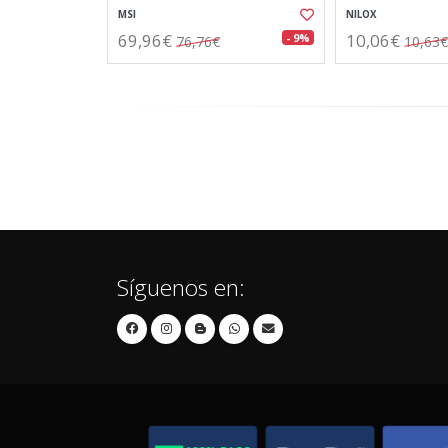
MSI
NILOX
69,96€
10,06€
- 9%
76,76€
10,63€
Síguenos en: