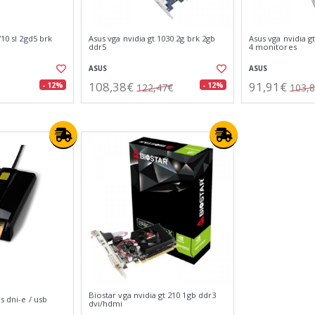
710 sl 2gd5 brk
Asus vga nvidia gt 1030 2g brk 2gb
Asus vga nvidia gt
ddr5
4 monitores
ASUS
ASUS
108,38€
91,91€
- 12%
- 12%
122,47€
103,
Biostar vga nvidia gt 210 1gb ddr3
as dni-e / usb
dvi/hdmi