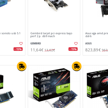
 sonido usb 5.1
Gembird tarjet pci express bajo
Asus vga amd pri
perf 2 p. db9 mach
ddr6
GEMBIRD
ASUS
11,64€
823,89€
- 15%
- 15%
13,62€
963