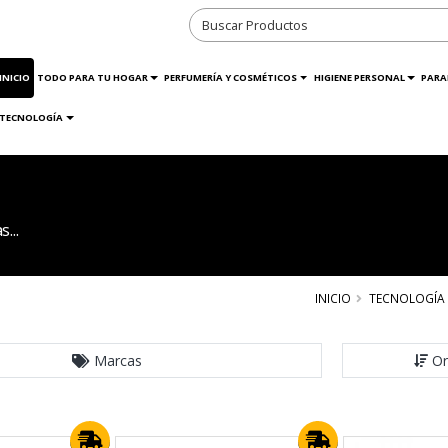
INICIO
TODO PARA TU HOGAR
PERFUMERÍA Y COSMÉTICOS
HIGIENE PERSONAL
PARA
TECNOLOGÍA
...
INICIO
TECNOLOGÍA
Marcas
Or