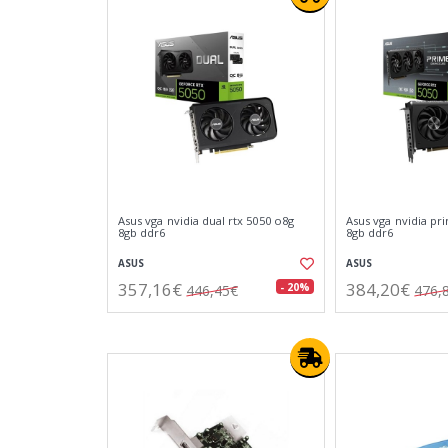
Asus vga nvidia dual rtx 5050 o8g
Asus vga nvidia pr
8gb ddr6
8gb ddr6
ASUS
ASUS
357,16€
384,20€
- 20%
446,45€
476,