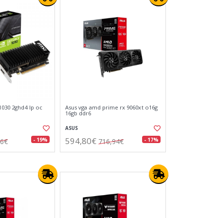
 1030 2ghd4 lp oc
Asus vga amd prime rx 9060xt o16g
16gb ddr6
ASUS
594,80€
- 19%
- 17%
76€
716,94€