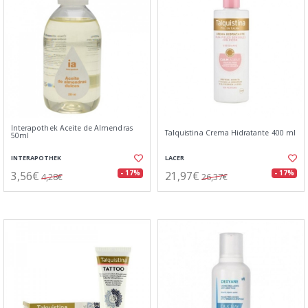
Interapothek Aceite de Almendras
Talquistina Crema Hidratante 400 ml
50ml
INTERAPOTHEK
LACER
3,56€
21,97€
- 17%
- 17%
4,28€
26,37€