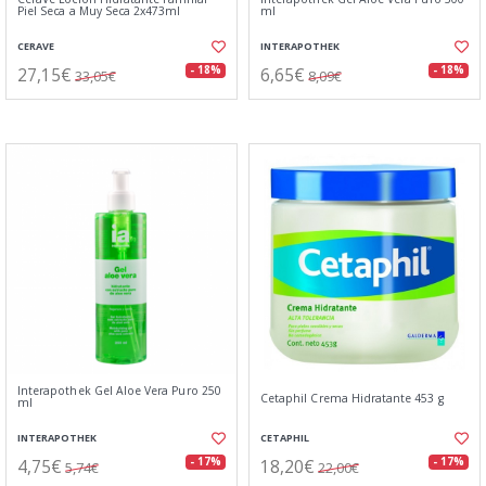
Piel Seca a Muy Seca 2x473ml
ml
CERAVE
INTERAPOTHEK
27,15€
6,65€
- 18%
- 18%
33,05€
8,09€
Interapothek Gel Aloe Vera Puro 250
Cetaphil Crema Hidratante 453 g
ml
INTERAPOTHEK
CETAPHIL
4,75€
18,20€
- 17%
- 17%
5,74€
22,00€