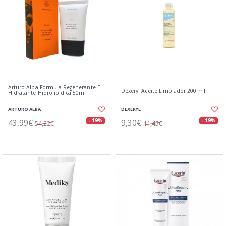
Arturo Alba Formula Regenerante E
Dexeryl Aceite Limpiador 200 ml
Hidratante Hidrolipidica 50ml
ARTURO ALBA
DEXERYL
43,99€
9,30€
- 19%
- 19%
54,22€
11,45€