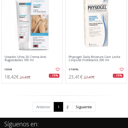
Ureadin Ultra 20 Crema Anti
Physiogel Daily Moisture Care Leche
Rugosidades 100 ml
Corporal Hidratante 200 ml
ISDIN
STIEFEL
18,42€
23,41€
- 15%
- 15%
21,63€
27,47€
Anterior
1
2
Siguiente
Síguenos en: