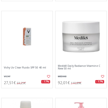
Medik8 Daily Radiance Vitamine C
Vichy Uv Clear Fluido SPF 50 40 ml
New 50 ml
VICHY
MEDIK8
27,51€
92,01€
- 17%
- 17%
33,25€
110,89€