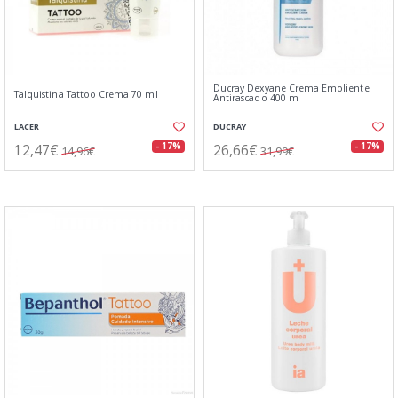
Ducray Dexyane Crema Emoliente
Talquistina Tattoo Crema 70 ml
Antirascado 400 m
LACER
DUCRAY
12,47€
26,66€
- 17%
- 17%
14,96€
31,99€