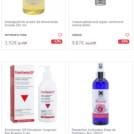
Interapothek Aceite de Almendras
Cerave advanced repair ointment
Dulces 250 ml
crema 50ml
INTERAPOTHEK
CERAVE
3,92€
9,87€
- 52%
- 38%
8,18€
16,00€
Emolienta QP Emulsión Corporal
Pranarôm Hidrolato Rosa de
Piel Rugosa y Sec
Damasco Bio 150ml