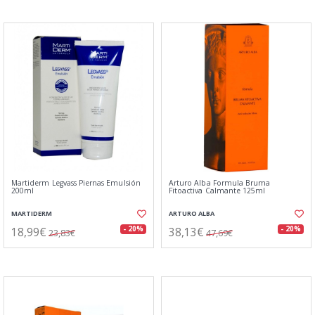
Martiderm Legvass Piernas Emulsión
Arturo Alba Formula Bruma
200ml
Fitoactiva Calmante 125ml
MARTIDERM
ARTURO ALBA
18,99€
38,13€
- 20%
- 20%
23,83€
47,69€