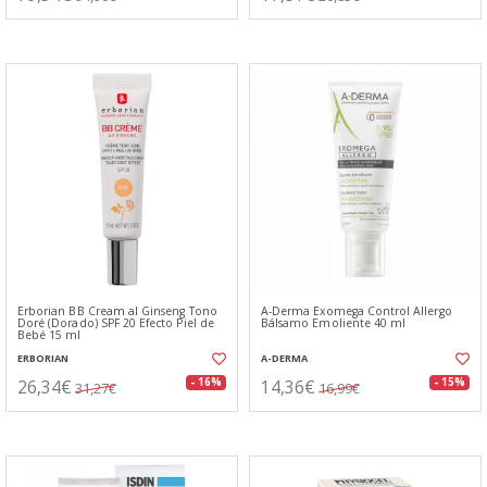
Erborian BB Cream al Ginseng Tono
A-Derma Exomega Control Allergo
Doré (Dorado) SPF 20 Efecto Piel de
Bálsamo Emoliente 40 ml
Bebé 15 ml
ERBORIAN
A-DERMA
26,34€
14,36€
- 16%
- 15%
31,27€
16,99€