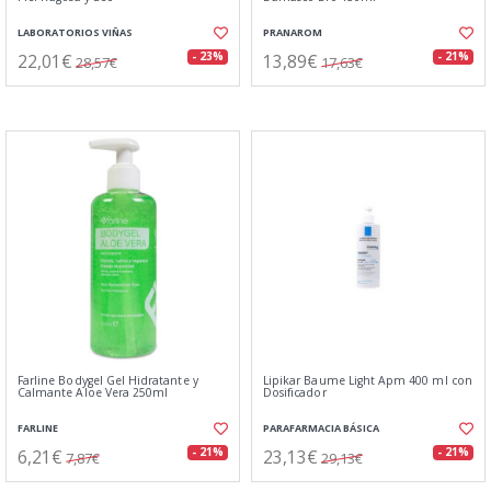
LABORATORIOS VIÑAS
PRANAROM
22,01€
13,89€
- 23%
- 21%
28,57€
17,63€
Farline Bodygel Gel Hidratante y
Lipikar Baume Light Apm 400 ml con
Calmante Aloe Vera 250ml
Dosificador
FARLINE
PARAFARMACIA BÁSICA
6,21€
23,13€
- 21%
- 21%
7,87€
29,13€