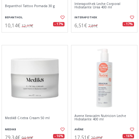
Interapothek Leche Corporal
Bepanthol Tattoo Pomada 30 g
Hidratante Urea 400 ml
BEPANTHOL
INTERAPOTHEK
10,14€
6,51€
- 17%
- 17%
12,17€
7,81€
Avene Xeracalm Nutricion Leche
Medik8 C-tetra Cream 50 ml
Hidratante 400 ml
MEDIK8
AVÈNE
79,34€
17,51€
- 16%
- 16%
94,90€
20,85€