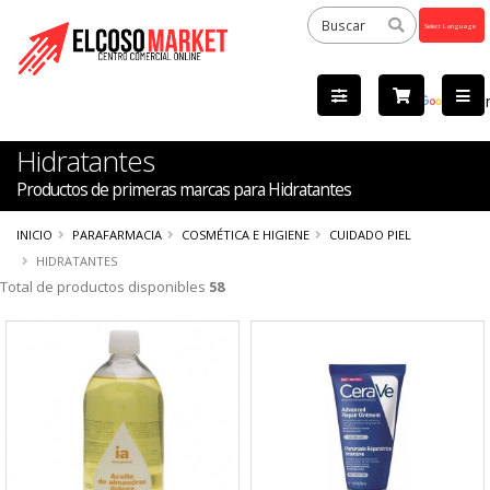
Powered
by
Tra
Hidratantes
Productos de primeras marcas para Hidratantes
INICIO
PARAFARMACIA
COSMÉTICA E HIGIENE
CUIDADO PIEL
HIDRATANTES
Total de productos disponibles
58