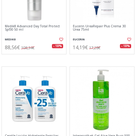
Medik8 Advanced Day Total Protect
Eucerin UreaRepair Plus Crema 30
Spf30 50 ml
Urea 75ml
MEDIK8
EUCERIN
88,56€
14,19€
- 18%
- 18%
108,34€
17,28€
CeraVe Loción Hidratante Familiar
Interapothek Gel Aloe Vera Puro 500