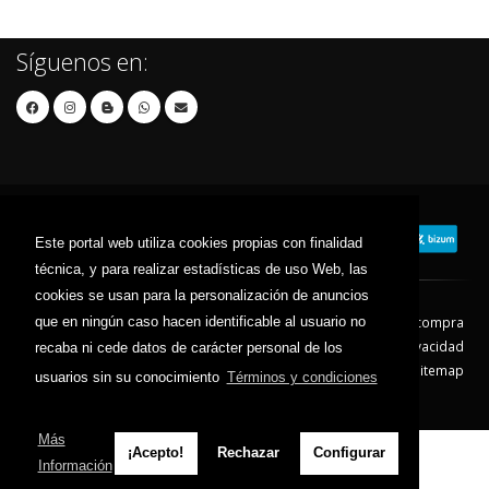
Síguenos en:
Este portal web utiliza cookies propias con finalidad
técnica, y para realizar estadísticas de uso Web, las
cookies se usan para la personalización de anuncios
que en ningún caso hacen identificable al usuario no
Contacto
Aviso Legal
Condiciones de compra
Política de envíos
Política de devolución
Política de Privacidad
recaba ni cede datos de carácter personal de los
Política de Cookies
Sitemap
usuarios sin su conocimiento
Términos y condiciones
© 2026 - Todos los derechos reservados.
Más
¡Acepto!
Rechazar
Configurar
Información