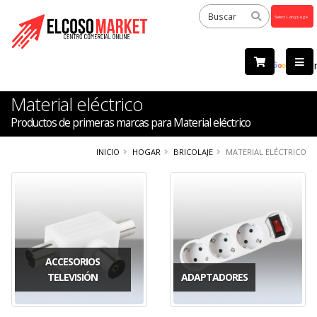
Powered
by
Tra
Material eléctrico
Productos de primeras marcas para Material eléctrico
INICIO
HOGAR
BRICOLAJE
MATERIAL ELÉCTRICO
ACCESORIOS
TELEVISIÓN
ADAPTADORES