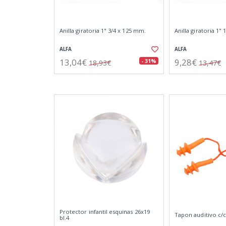
Anilla giratoria 1" 3/4 x 125 mm.
Anilla giratoria 1"
ALFA
ALFA
13,04€
9,28€
- 31%
18,93€
13,47€
Protector infantil esquinas 26x19
Tapon auditivo c/
bl.4