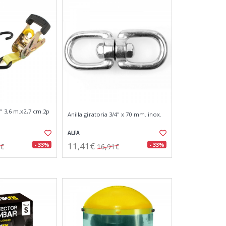
" 3,6 m.x2,7 cm.2p
Anilla giratoria 3/4" x 70 mm. inox.
ALFA
11,41€
- 33%
- 33%
4€
16,91€