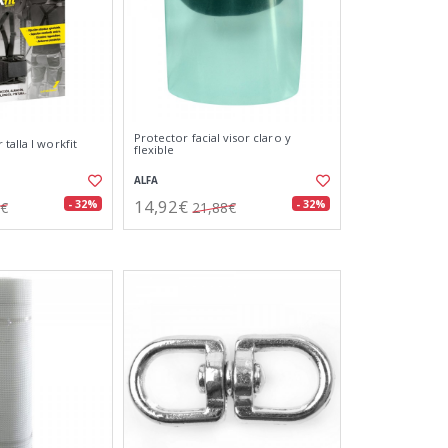
Protector facial visor claro y
talla l workfit
flexible
ALFA
14,92€
- 32%
- 32%
6€
21,88€