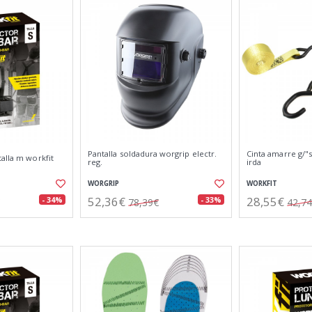
Pantalla soldadura worgrip electr.
Cinta amarre g/"s
alla m workfit
reg.
irda
WORGRIP
WORKFIT
52,36€
28,55€
- 34%
- 33%
78,39€
42,7