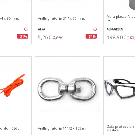
Malla plast.alfa 
 1/4 x 85 mm.
Anilla giratoria 3/4" x 70 mm.
m.
ALFA
ALFAGREEN
5,26€
198,90€
- 31%
- 31%
7,60€
287
Gafa proteccion
cordon 33db
Anilla giratoria 1" 1/2 x 105 mm.
elastica