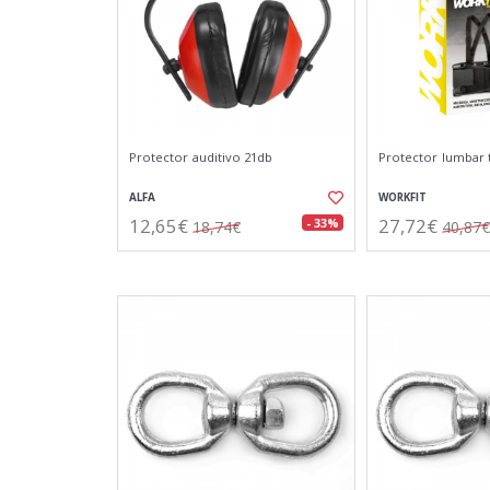
Protector auditivo 21db
Protector lumbar t
ALFA
WORKFIT
12,65€
27,72€
- 33%
18,74€
40,87€