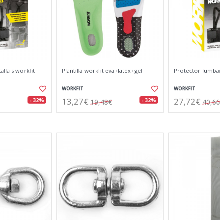
alla s workfit
Plantilla workfit eva+latex+gel
Protector lumbar 
WORKFIT
WORKFIT
13,27€
27,72€
- 32%
- 32%
19,48€
40,6