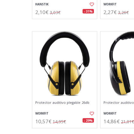
HANSTIK
WORKFIT
2,10€
2,27€
- 31%
3,03€
3,26€
Protector auditivo plegable 26db
Protector auditivo
WORKFIT
WORKFIT
10,57€
14,86€
- 29%
14,95€
21,01€