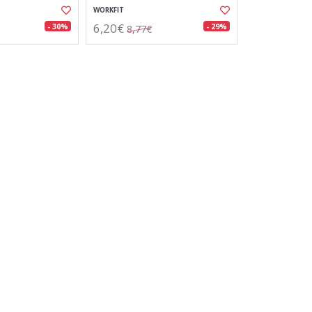
WORKFIT
6,20€
- 30%
- 29%
8,77€