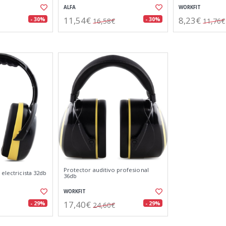
ALFA
WORKFIT
11,54€
8,23€
- 30%
- 30%
16,58€
11,76€
Protector auditivo profesional
 electricista 32db
36db
WORKFIT
17,40€
- 29%
- 29%
24,60€