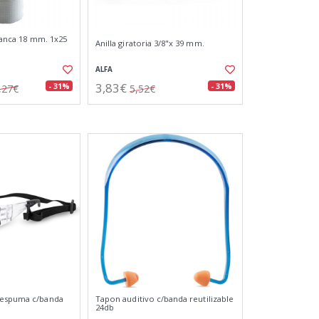
blanca 18 mm. 1x25
Anilla giratoria 3/8"x 39 mm.
ALFA
3,83€
- 31%
- 31%
,27€
5,52€
 espuma c/banda
Tapon auditivo c/banda reutilizable
24db