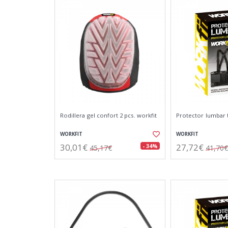
Rodillera gel confort 2 pcs. workfit
Protector lumbar t
WORKFIT
WORKFIT
30,01€
27,72€
- 34%
45,17€
41,70€