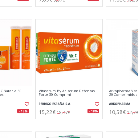
C Naranja 30
Vitaserum By Apiserum Defensas
Arkopharma Vita
es
Forte 30 Comprimi
20 Comprimidos 
PERRIGO ESPAÑA S.A.
ARKOPHARMA
15,22€
10,58€
- 18%
- 18%
18,47€
12,7