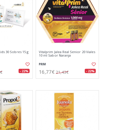
ids 30 Sobres 15 g
Vitalprim Jalea Real Senior 20 Viales
10 ml Sabor Naranja
PRIM
16,77€
- 22%
- 22%
8€
21,43€