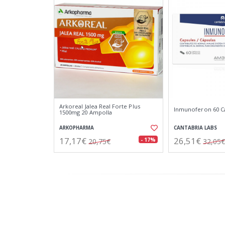
Arkoreal Jalea Real Forte Plus
Inmunoferon 60 C
1500mg 20 Ampolla
ARKOPHARMA
CANTABRIA LABS
17,17€
26,51€
- 17%
20,75€
32,05€