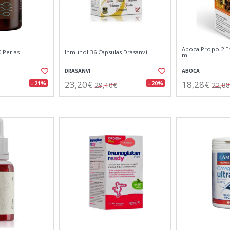
Aboca Propol2 Em
 Perlas
Inmunol 36 Capsulas Drasanvi
ml
DRASANVI
ABOCA
23,20€
18,28€
- 21%
- 20%
29,10€
22,8