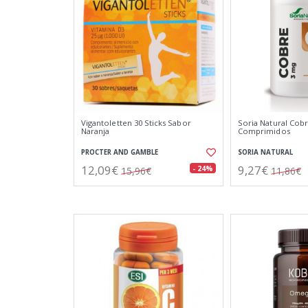
Vigantoletten 30 Sticks Sabor
Soria Natural Cob
Naranja
Comprimidos
PROCTER AND GAMBLE
SORIA NATURAL
12,09€
9,27€
- 24%
15,96€
11,86€