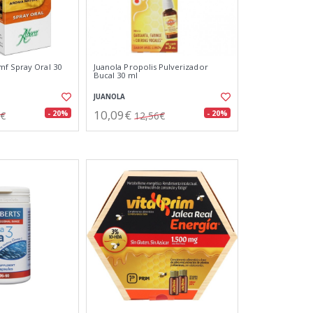
f Spray Oral 30
Juanola Propolis Pulverizador
Bucal 30 ml
JUANOLA
10,09€
- 20%
- 20%
8€
12,56€