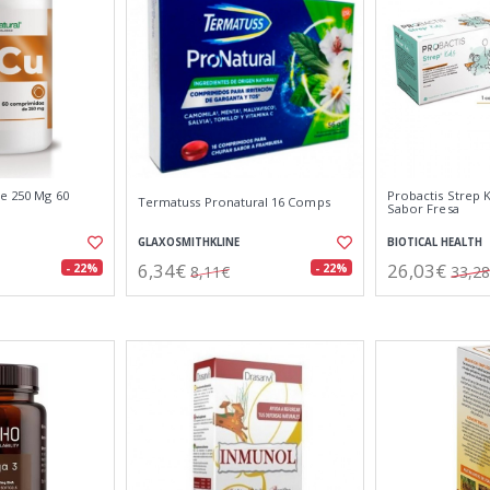
re 250 Mg 60
Probactis Strep K
Termatuss Pronatural 16 Comps
Sabor Fresa
GLAXOSMITHKLINE
BIOTICAL HEALTH
6,34€
26,03€
- 22%
- 22%
8,11€
33,2