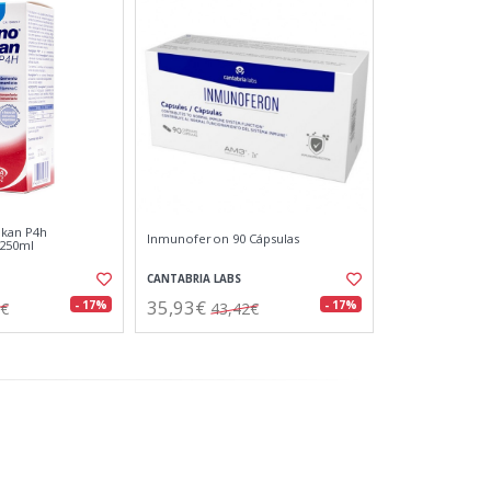
kan P4h
Inmunoferon 90 Cápsulas
 250ml
CANTABRIA LABS
35,93€
- 17%
- 17%
2€
43,42€