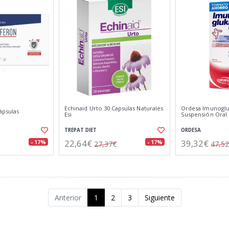
Echinaid Urto 30 Capsulas Naturales
Ordesa Imunoglu
ápsulas
Esi
Suspensión Oral
TREPAT DIET
ORDESA
22,64€
39,32€
- 17%
- 17%
27,37€
47,5
Anterior
1
2
3
Siguiente