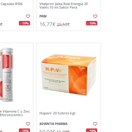
 Capsulas 8506
Vitalprim Jalea Real Energia 20
Viales 10 ml Sabor Pera
PRIM
16,77€
- 19%
- 18%
2€
20,52€
 Vitamina C y Zinc
Hupavir 20 Sobres 6 gr
Efervescentes
ADVENTIA PHARMA
50,04€
- 18%
- 18%
0€
60,93€