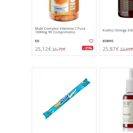
Multi Complex Vitamina C Pura
Kobho Omega 3 60
1000mg 90 Comprimidos
ESI
KOBHO
25,12€
25,87€
- 21%
31,75€
32,60€