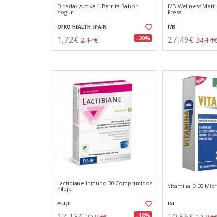
Dinadax Active 1 Barrita Sabor
IVB Wellness Metil
Yogur
Fresa
OPKO HEALTH SPAIN
IVB
1,72€
27,49€
- 20%
2,14€
34,14€
Lactibiane Inmuno 30 Comprimidos
Vitamina D 30 Micr
Pileje
PILEJE
ESI
17,13€
10,56€
- 18%
20,87€
12,87€