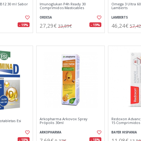
 B12 30 ml Sabor
Imunoglukan P4h Ready 30
Omega 3 Ultra 60
Comprimidos Masticables
Lamberts
ORDESA
LAMBERTS
27,29€
46,24€
- 19%
- 19%
33,89€
57,4
Arkopharma Arkovox Spray
Redoxon Advance
otabletas Esi
Própolis 30ml
15 Comprimidos 
ARKOPHARMA
BAYER HISPANIA
7,69€
11,08€
- 18%
- 18%
9,37€
13,5