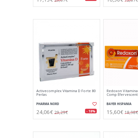
Activecomplex Vitamina D Forte 80
Redoxon Vitamina 
Perlas
Comp Efervescent
PHARMA NORD
BAYER HISPANIA
24,06€
15,60€
- 18%
29,29€
18,98€