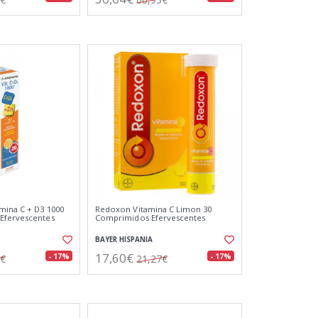
mina C + D3 1000
Redoxon Vitamina C Limon 30
Efervescentes
Comprimidos Efervescentes
BAYER HISPANIA
17,60€
- 17%
- 17%
9€
21,27€