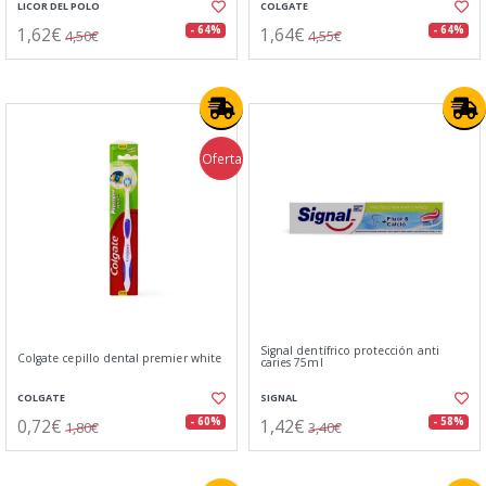
LICOR DEL POLO
COLGATE
1,62€
1,64€
- 64%
- 64%
4,50€
4,55€
Oferta
Signal dentífrico protección anti
Colgate cepillo dental premier white
caries 75ml
COLGATE
SIGNAL
0,72€
1,42€
- 60%
- 58%
1,80€
3,40€