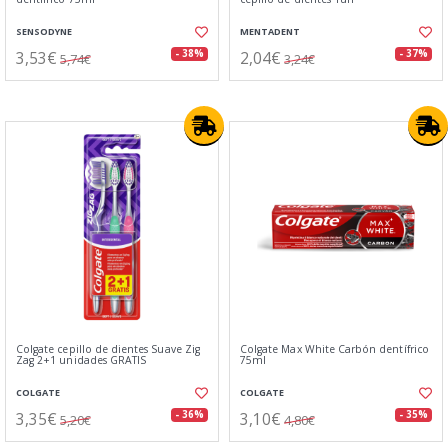
SENSODYNE
MENTADENT
3,53€
2,04€
- 38%
- 37%
5,74€
3,24€
Colgate cepillo de dientes Suave Zig
Colgate Max White Carbón dentífrico
Zag 2+1 unidades GRATIS
75ml
COLGATE
COLGATE
3,35€
3,10€
- 36%
- 35%
5,20€
4,80€