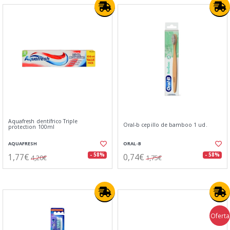
Aquafresh dentífrico Triple
Oral-b cepillo de bamboo 1 ud.
protection 100ml
AQUAFRESH
ORAL-B
1,77€
0,74€
- 58%
- 58%
4,20€
1,75€
Oferta