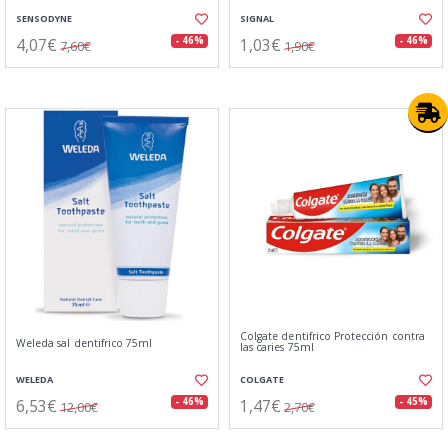
SENSODYNE
SIGNAL
4,07€
1,03€
- 46%
- 46%
7,60€
1,90€
Colgate dentifrico Protección contra
Weleda sal dentifrico 75ml
las caries 75ml
WELEDA
COLGATE
6,53€
1,47€
- 46%
- 45%
12,00€
2,70€