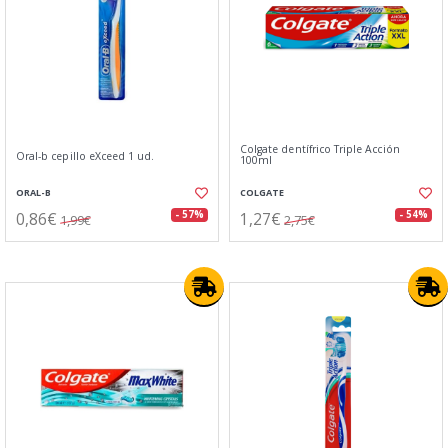
Colgate dentífrico Triple Acción
Oral-b cepillo eXceed 1 ud.
100ml
ORAL-B
COLGATE
0,86€
1,27€
- 57%
- 54%
1,99€
2,75€