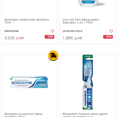
Sensodyne herbal fresh dentifrico
Licor del Polo Blanqueador
75ml
Avanzado 2 en 1 75ml
SENSODYNE
LICOR DEL POLO
4,50€
1,88€
- 42%
- 40%
7,77€
3,11€
Sensodyne proteccion diaria
Mentadent medium white system
dentifrico 75ml
cepillo de dientes 1un