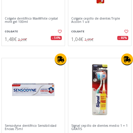
Colgate dentífrico MaxWhite crystal
Colgate cepillo de dientes Triple
mint gel 100ml
Acción 1 ud
COLGATE
COLGATE
1,48€
1,04€
- 54%
- 46%
3,20€
1,95€
Sensodyne dentífrico Sensibilidad
Signal cepillo de dientes medio 1 + 1
Encias 75ml
GRATIS