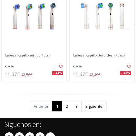
Cabezal cepillo surtido(4pcs.)
Cabezal cepillo deep clean(4pcs.)
KUKEN
KUKEN
11,67€
11,67€
- 34%
- 33%
17,58€
17,49€
Anterior
1
2
3
Siguiente
Síguenos en: