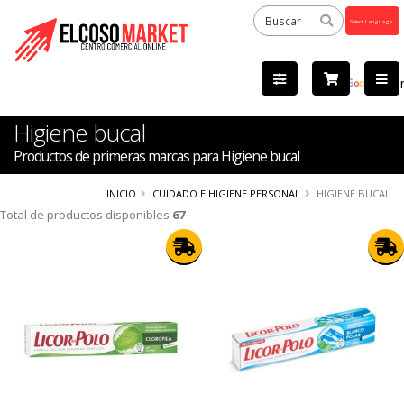
Powered
by
Tra
Higiene bucal
Productos de primeras marcas para Higiene bucal
INICIO
CUIDADO E HIGIENE PERSONAL
HIGIENE BUCAL
Total de productos disponibles
67