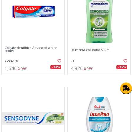
Colgate dentífrico Advanced white
P8 menta colutorio 500ml
100ml
COLGATE
P8
1,64€
4,82€
- 43%
- 42%
2,90€
8,37€