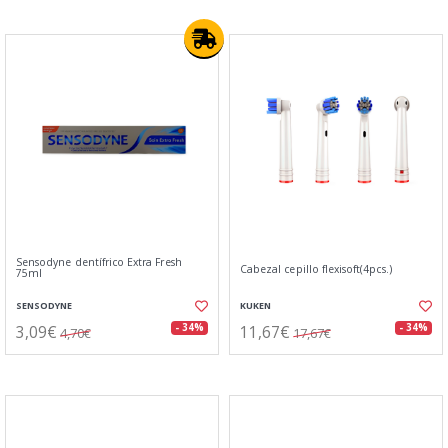
Sensodyne dentífrico Extra Fresh
Cabezal cepillo flexisoft(4pcs.)
75ml
SENSODYNE
KUKEN
3,09€
11,67€
- 34%
- 34%
4,70€
17,67€