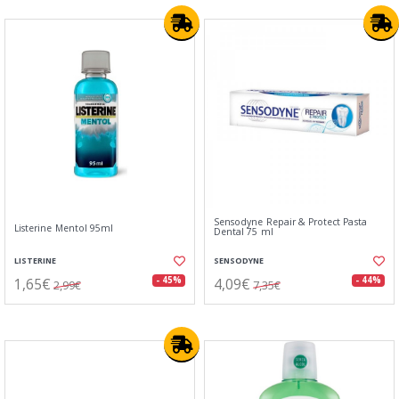
Sensodyne Repair & Protect Pasta
Listerine Mentol 95ml
Dental 75 ml
LISTERINE
SENSODYNE
1,65€
4,09€
- 45%
- 44%
2,99€
7,35€