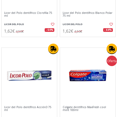
Licor del Polo dentífrico Clorofila 75
Licor del Polo dentí­frico Blanco Polar
ml
75 ml
LICOR DEL POLO
LICOR DEL POLO
1,62€
1,62€
- 64%
- 64%
4,50€
4,50€
Oferta
Licor del Polo dentífrico Acción3 75
Colgate dentífrico MaxFresh cool
ml
mint 100ml