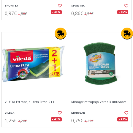
SPONTEX
SPONTEX
0,97€
0,86€
- 46%
- 46%
1,80€
1,59€
VILEDA Estropajo Ultra Fresh 2+1
Mihogar estropajo Verde 3 unidades
VILEDA
MIHOGAR
1,25€
0,75€
- 43%
- 43%
2,20€
1,32€