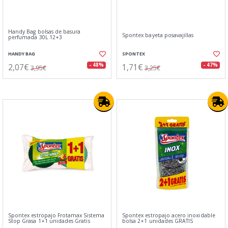
Handy Bag bolsas de basura
Spontex bayeta posavajillas
perfumada 30L 12+3
HANDY BAG
SPONTEX
2,07€
1,71€
- 48%
- 47%
3,95€
3,25€
Spontex estropajo Frotamax Sistema
Spontex estropajo acero inoxidable
Stop Grasa 1+1 unidades Gratis
bolsa 2+1 unidades GRATIS