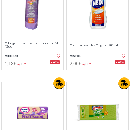
Mihogar bolsas basura cubo alto 35L
Mistol lavavajillas Original 900ml
15ud
MIHOGAR
MISTOL
1,18€
2,00€
- 49%
- 48%
2,30€
3,88€