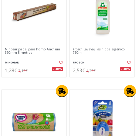
Mihogar papel para horno Anchura
Frosch Lavavajillas hipoalergénico
390mm 8 metros
750ml
MIHOGAR
FROSCH
1,28€
2,53€
- 40%
- 40%
2,15€
4,25€