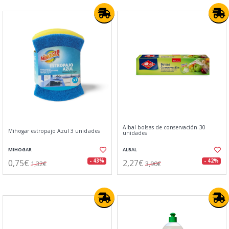
Albal bolsas de conservación 30
Mihogar estropajo Azul 3 unidades
unidades
MIHOGAR
ALBAL
0,75€
2,27€
- 43%
- 42%
1,32€
3,90€