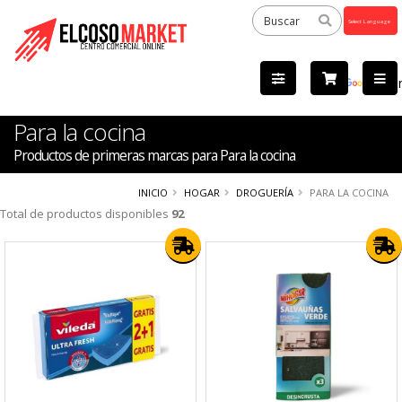
Powered
by
Tra
Para la cocina
Productos de primeras marcas para Para la cocina
INICIO
HOGAR
DROGUERÍA
PARA LA COCINA
Total de productos disponibles
92