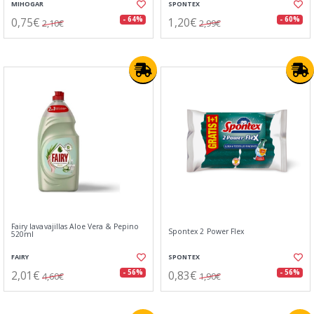
MIHOGAR
SPONTEX
0,75€
1,20€
- 64%
- 60%
2,10€
2,99€
Fairy lavavajillas Aloe Vera & Pepino
Spontex 2 Power Flex
520ml
FAIRY
SPONTEX
2,01€
0,83€
- 56%
- 56%
4,60€
1,90€