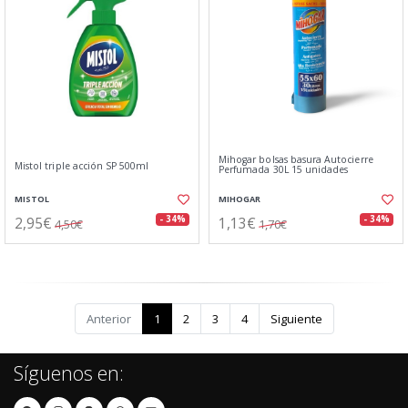
Mihogar bolsas basura Autocierre
Mistol triple acción SP 500ml
Perfumada 30L 15 unidades
MISTOL
MIHOGAR
2,95€
1,13€
- 34%
- 34%
4,50€
1,70€
Anterior
1
2
3
4
Siguiente
Síguenos en: