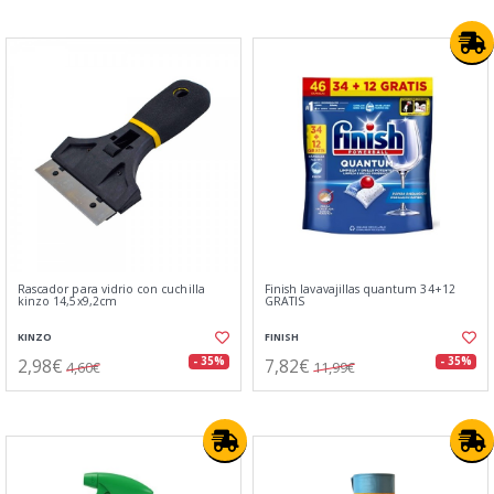
Rascador para vidrio con cuchilla
Finish lavavajillas quantum 34+12
kinzo 14,5x9,2cm
GRATIS
KINZO
FINISH
2,98€
7,82€
- 35%
- 35%
4,60€
11,99€