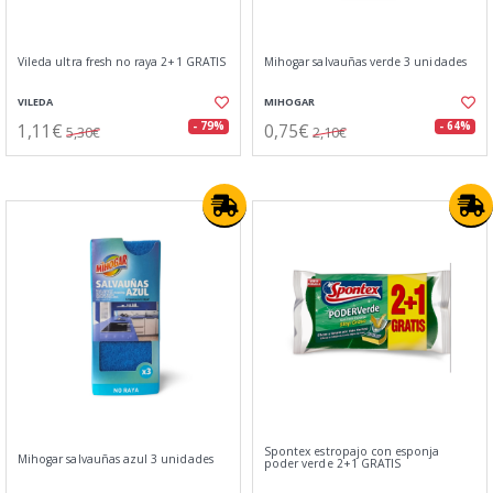
Vileda ultra fresh no raya 2+1 GRATIS
Mihogar salvauñas verde 3 unidades
VILEDA
MIHOGAR
1,11€
0,75€
- 79%
- 64%
5,30€
2,10€
Spontex estropajo con esponja
Mihogar salvauñas azul 3 unidades
poder verde 2+1 GRATIS