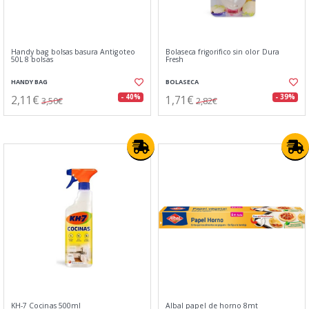
Handy bag bolsas basura Antigoteo
Bolaseca frigorifico sin olor Dura
50L 8 bolsas
Fresh
HANDY BAG
BOLASECA
2,11€
1,71€
- 40%
- 39%
3,50€
2,82€
KH-7 Cocinas 500ml
Albal papel de horno 8mt