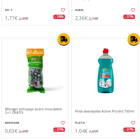
KH-7
ALBAL
1,77€
2,36€
- 39%
- 37%
2,90€
3,74€
Mihogar estropajo acero inoxidable
Flota lavavajillas Active Protect 750ml
2+1 GRATIS
MIHOGAR
FLOTA
0,63€
1,04€
- 37%
- 37%
0,99€
1,65€