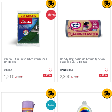
Oferta
Vileda Ultra Fresh Fibra Verde 2+1
Handy Bag bolsa de basura fijación
unidades
elástica 30L 12 bolsas
VILEDA
HANDY BAG
1,21€
2,80€
- 52%
- 50%
2,50€
5,60€
New