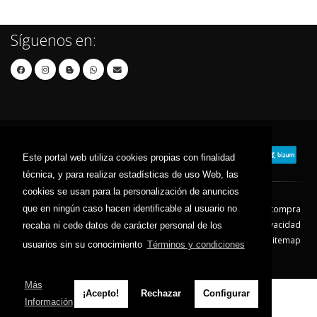
Síguenos en:
Este portal web utiliza cookies propias con finalidad
técnica, y para realizar estadísticas de uso Web, las
cookies se usan para la personalización de anuncios
que en ningún caso hacen identificable al usuario no
Contacto
Aviso Legal
Condiciones de compra
Política de envíos
Política de devolución
Política de Privacidad
recaba ni cede datos de carácter personal de los
Política de Cookies
Sitemap
usuarios sin su conocimiento
Términos y condiciones
© 2026 - Todos los derechos reservados.
Más
¡Acepto!
Rechazar
Configurar
Información