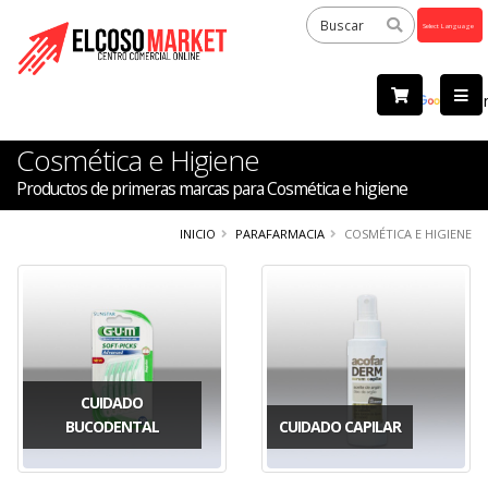
Powered
by
Tra
Cosmética e Higiene
Productos de primeras marcas para Cosmética e higiene
INICIO
PARAFARMACIA
COSMÉTICA E HIGIENE
CUIDADO
BUCODENTAL
CUIDADO CAPILAR