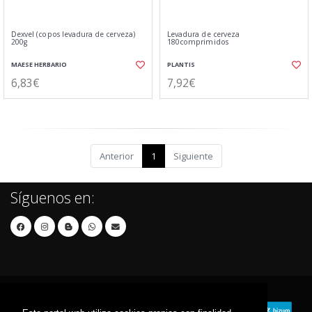
Dexvel (copos levadura de cerveza)
Levadura de cerveza
200g
180comprimidos
MAESE HERBARIO
PLANTIS
6,83€
7,92€
Anterior
1
Siguiente
Síguenos en: