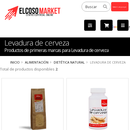
Powered
by
Tra
Levadura de cerveza
Productos de primeras marcas para Levadura de cerveza
INICIO
ALIMENTACIÓN
DIETÉTICA NATURAL
LEVADURA DE CERVEZA
Total de productos disponibles
2