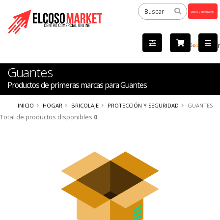
Powered
by
Tra
Guantes
Productos de primeras marcas para Guantes
INICIO
HOGAR
BRICOLAJE
PROTECCIÓN Y SEGURIDAD
GUANTES
Total de productos disponibles
0