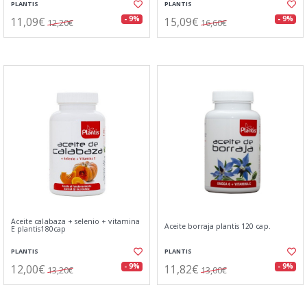
PLANTIS
PLANTIS
11,09€
15,09€
- 9%
- 9%
12,20€
16,60€
Aceite calabaza + selenio + vitamina
Aceite borraja plantis 120 cap.
E plantis180cap
PLANTIS
PLANTIS
12,00€
11,82€
- 9%
- 9%
13,20€
13,00€