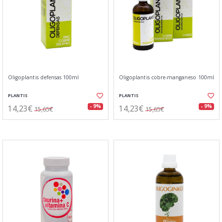
Oligoplantis defensas 100ml
Oligoplantis cobre-manganeso 100ml
PLANTIS
PLANTIS
14,23€
14,23€
- 9%
- 9%
15,65€
15,65€