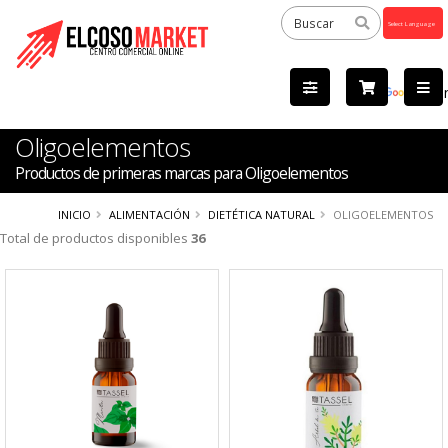
Powered
by
Tra
Oligoelementos
Productos de primeras marcas para Oligoelementos
INICIO
ALIMENTACIÓN
DIETÉTICA NATURAL
OLIGOELEMENTOS
Total de productos disponibles
36