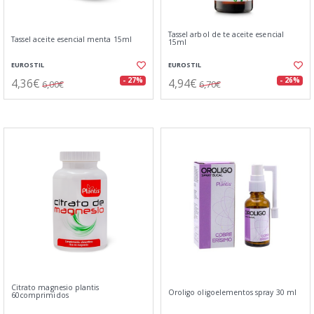
Tassel arbol de te aceite esencial
Tassel aceite esencial menta 15ml
15ml
EUROSTIL
EUROSTIL
4,36€
4,94€
- 27%
- 26%
6,00€
6,70€
Citrato magnesio plantis
Oroligo oligoelementos spray 30 ml
60comprimidos