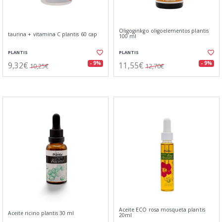
Oligoginkgo oligoelementos plantis
taurina + vitamina C plantis 60 cap
100 ml
PLANTIS
PLANTIS
9,32€
11,55€
- 9%
- 9%
10,25€
12,70€
Aceite ECO rosa mosqueta plantis
Aceite ricino plantis 30 ml
20ml