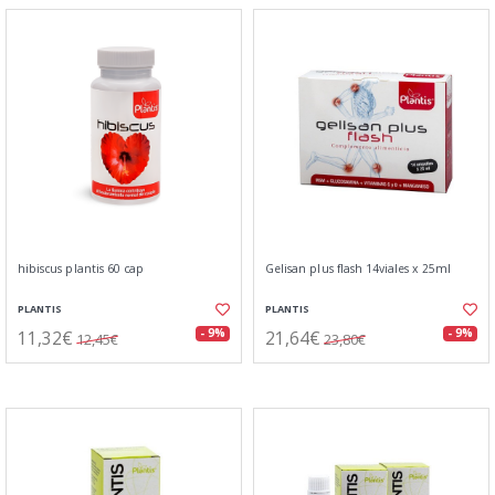
hibiscus plantis 60 cap
Gelisan plus flash 14viales x 25ml
PLANTIS
PLANTIS
11,32€
21,64€
- 9%
- 9%
12,45€
23,80€