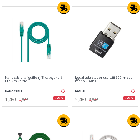
Nanocable latiguillo rj45 categoria 6
Iggual adaptador usb wifi 300 mbps
utp 2m verde
mono 2.4ghz
NANOCABLE
IGGUAL
1,49€
5,48€
- 20%
- 20%
1,86€
6,84€