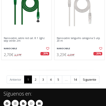
Nanocable cable red cat. 8.1 2ghz
Nanocable latiguillo categoria 5 utp
sstp verde 2m
20 m
NANOCABLE
NANOCABLE
2,70€
3,23€
- 20%
- 20%
3,37€
4,03€
Anterior
1
2
3
4
5
…
14
Siguiente
Síguenos en: