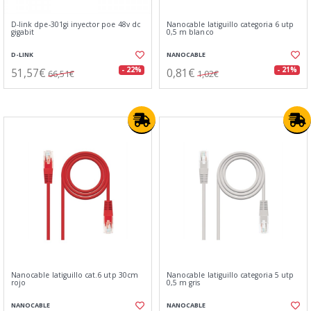
D-link dpe-301gi inyector poe 48v dc
Nanocable latiguillo categoria 6 utp
gigabit
0,5 m blanco
D-LINK
NANOCABLE
51,57€
0,81€
- 22%
- 21%
66,51€
1,02€
Nanocable latiguillo cat.6 utp 30cm
Nanocable latiguillo categoria 5 utp
rojo
0,5 m gris
NANOCABLE
NANOCABLE