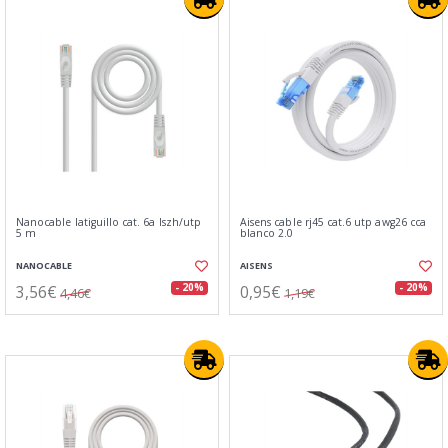
Nanocable latiguillo cat. 6a lszh/utp
Aisens cable rj45 cat.6 utp awg26 cca
5 m
blanco 2.0
NANOCABLE
AISENS
3,56€
0,95€
- 20%
- 20%
4,46€
1,19€