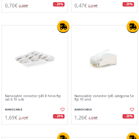
0,70€
0,47€
- 20%
- 20%
0,88€
0,59€
Nanocable conector rj45 8 hilos ftp
Nanocable conector rj45 categoria 5e
cat.6 10 uds
ftp 10 und.
NANOCABLE
NANOCABLE
1,69€
1,26€
- 20%
- 20%
2,12€
1,58€