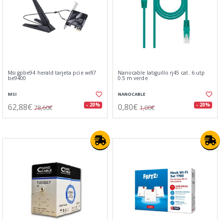
Msi gpbe94 herald tarjeta pcie wifi7
Nanocable latiguillo rj45 cat. 6 utp
be9400
0.5 m verde
MSI
NANOCABLE
62,88€
0,80€
- 20%
- 20%
78,60€
1,00€