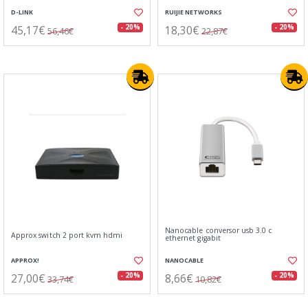
D-LINK
RUIJIE NETWORKS
45,17€
18,30€
- 20%
- 20%
56,46€
22,87€
Nanocable conversor usb 3.0 c
Approx switch 2 port kvm hdmi
ethernet gigabit
APPROX!
NANOCABLE
27,00€
8,66€
- 20%
- 20%
33,74€
10,82€