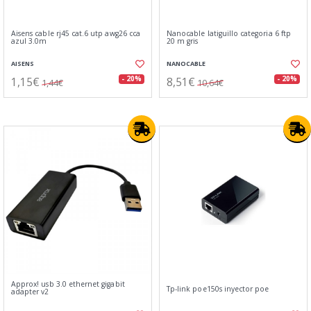
Aisens cable rj45 cat.6 utp awg26 cca
Nanocable latiguillo categoria 6 ftp
azul 3.0m
20 m gris
AISENS
NANOCABLE
1,15€
8,51€
- 20%
- 20%
1,44€
10,64€
Approx! usb 3.0 ethernet gigabit
Tp-link poe150s inyector poe
adapter v2