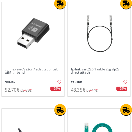
Edimax ew-7822un7 adaptador usb
Tp-link sm6220-1 cable 25g sfp28
wifi7 tri-band
direct attach
EDIMAX
TP-LINK
52,70€
48,35€
- 20%
- 20%
65,88€
60,44€