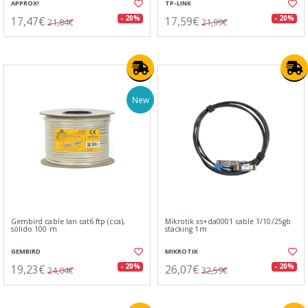
APPROX!
TP-LINK
17,47€
17,59€
- 20%
- 20%
21,84€
21,99€
New
Gembird cable lan cat6 ftp (cca),
Mikrotik xs+da0001 cable 1/10/25gb
sólido 100 m
stacking 1m
GEMBIRD
MIKROTIK
19,23€
26,07€
- 20%
- 20%
24,04€
32,59€