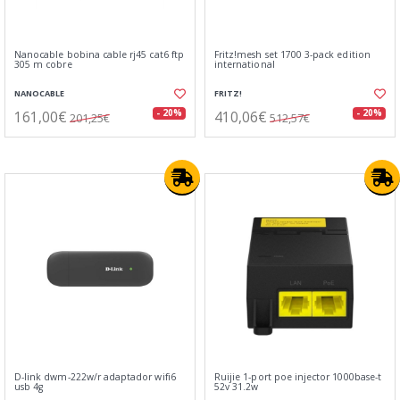
Nanocable bobina cable rj45 cat6 ftp
Fritz!mesh set 1700 3-pack edition
305 m cobre
international
NANOCABLE
FRITZ!
161,00€
410,06€
- 20%
- 20%
201,25€
512,57€
D-link dwm-222w/r adaptador wifi6
Ruijie 1-port poe injector 1000base-t
usb 4g
52v 31.2w