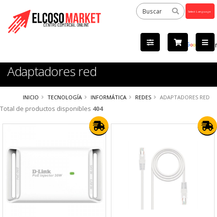
Powered
by
Tra
Adaptadores red
INICIO
TECNOLOGÍA
INFORMÁTICA
REDES
ADAPTADORES RED
Total de productos disponibles
404