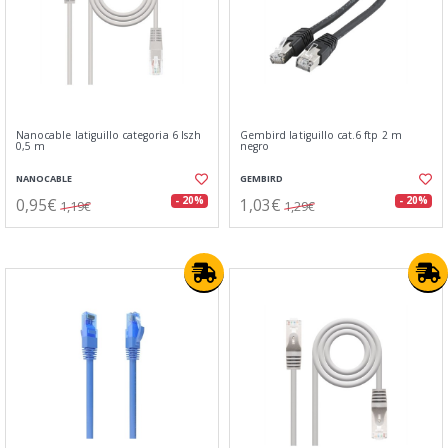
Nanocable latiguillo categoria 6 lszh
Gembird latiguillo cat.6 ftp 2 m
0,5 m
negro
NANOCABLE
GEMBIRD
0,95€
1,03€
- 20%
- 20%
1,19€
1,29€