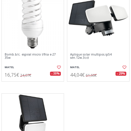
Bomb.b/c. espiral micro l/fria e-27
Aplique solar multipos.ip54
35w
sen.12w.3cct
MATEL
MATEL
16,75€
44,04€
- 30%
- 29%
24,07€
61,66€