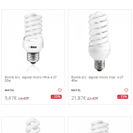
Bomb.b/c. espiral micro l/fria e-27
Bomb.b/c. espiral micro l/cal. e-27
20w
40w
MATEL
MATEL
9,67€
21,87€
- 33%
- 33%
14,40€
32,42€