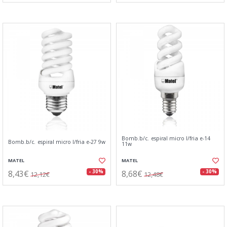
Bomb.b/c. espiral micro l/fria e-14
Bomb.b/c. espiral micro l/fria e-27 9w
11w
MATEL
MATEL
8,43€
8,68€
- 30%
- 30%
12,12€
12,48€