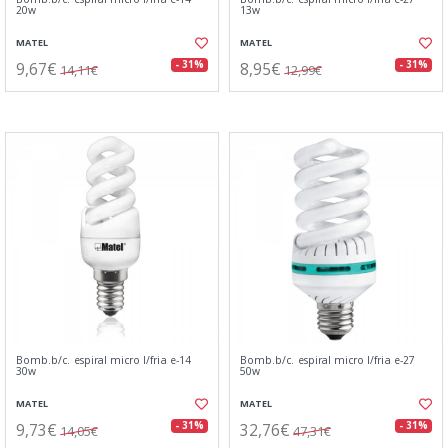
20w
13w
MATEL
MATEL
9,67€
8,95€
- 31%
- 31%
14,11€
12,99€
Bomb.b/c. espiral micro l/fria e-14
Bomb.b/c. espiral micro l/fria e-27
30w
50w
MATEL
MATEL
9,73€
32,76€
- 31%
- 31%
14,05€
47,31€