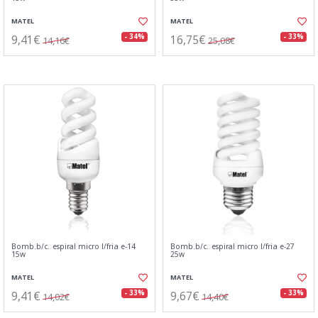
MATEL
MATEL
9,41€
16,75€
- 34%
- 33%
14,16€
25,08€
Bomb.b/c. espiral micro l/fria e-14
Bomb.b/c. espiral micro l/fria e-27
15w
25w
MATEL
MATEL
9,41€
9,67€
- 33%
- 33%
14,02€
14,40€