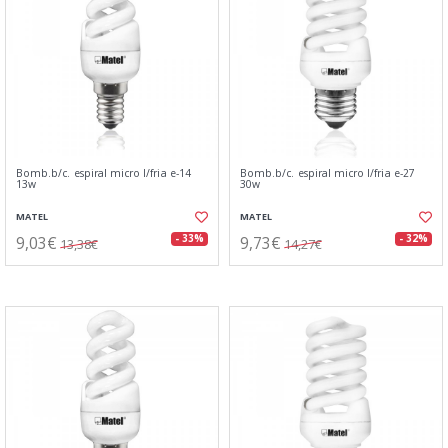
Bomb.b/c. espiral micro l/fria e-14
Bomb.b/c. espiral micro l/fria e-27
13w
30w
MATEL
MATEL
9,03€
9,73€
- 33%
- 32%
13,38€
14,27€