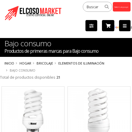
Powered
by
Tra
Bajo consumo
Productos de primeras marcas para Bajo consumo
INICIO
HOGAR
BRICOLAJE
ELEMENTOS DE ILUMINACIÓN
BAJO CONSUMO
Total de productos disponibles
21