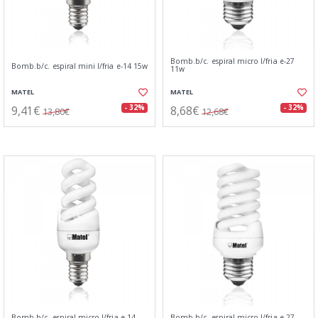
Bomb.b/c. espiral micro l/fria e-27
Bomb.b/c. espiral mini l/fria e-14 15w
11w
MATEL
MATEL
9,41€
8,68€
- 32%
- 32%
13,80€
12,68€
Bomb.b/c. espiral micro l/fria e-14
Bomb.b/c. espiral micro l/fria e-27