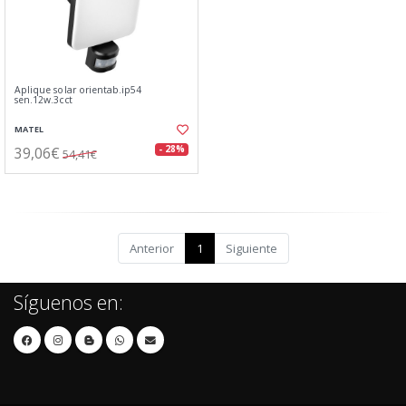
Aplique solar orientab.ip54
sen.12w.3cct
MATEL
39,06€
- 28%
54,41€
Anterior
1
Siguiente
Síguenos en: