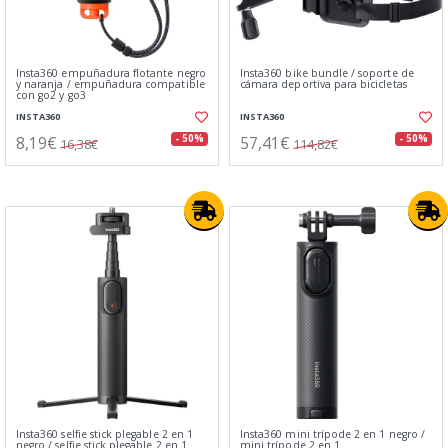
Insta360 empuñadura flotante negro
Insta360 bike bundle / soporte de
y naranja / empuñadura compatible
cámara deportiva para bicicletas
con go2 y go3
INSTA360
INSTA360
8,19€
57,41€
- 50%
- 50%
16,38€
114,82€
Insta360 selfie stick plegable 2 en 1
Insta360 mini trípode 2 en 1 negro /
negro / selfie stick plegable 2 en 1
mini trípode 2 en 1