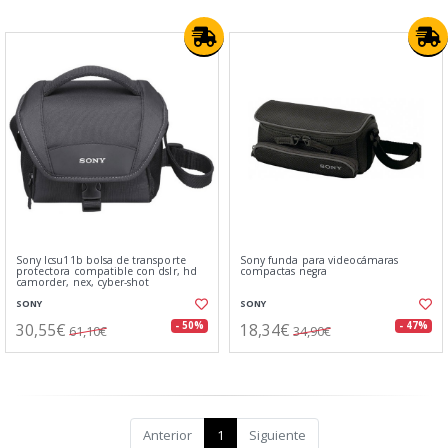
Sony lcsu11b bolsa de transporte
Sony funda para videocámaras
protectora compatible con dslr, hd
compactas negra
camorder, nex, cyber-shot
SONY
SONY
30,55€
18,34€
- 50%
- 47%
61,10€
34,90€
Anterior
1
Siguiente