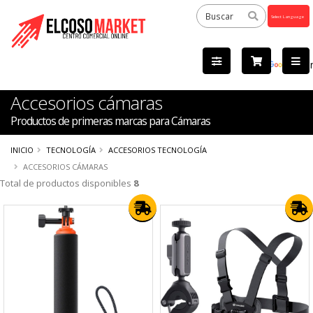
Powered
by
Tra
Accesorios cámaras
Productos de primeras marcas para Cámaras
INICIO
TECNOLOGÍA
ACCESORIOS TECNOLOGÍA
ACCESORIOS CÁMARAS
Total de productos disponibles
8