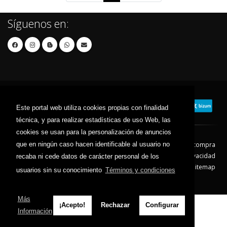
Síguenos en:
Este portal web utiliza cookies propias con finalidad
técnica, y para realizar estadísticas de uso Web, las
cookies se usan para la personalización de anuncios
que en ningún caso hacen identificable al usuario no
Contacto
Aviso Legal
Condiciones de compra
Política de envíos
Política de devolución
Política de Privacidad
recaba ni cede datos de carácter personal de los
Política de Cookies
Sitemap
usuarios sin su conocimiento
Términos y condiciones
© 2026 - Todos los derechos reservados.
Más
¡Acepto!
Rechazar
Configurar
Información