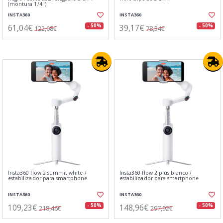
(montura 1/4")
INSTA360
INSTA360
61,04€
39,17€
- 50%
- 50%
122,08€
78,34€
Insta360 flow 2 summit white /
Insta360 flow 2 plus blanco /
estabilizador para smartphone
estabilizador para smartphone
INSTA360
INSTA360
109,23€
148,96€
- 50%
- 50%
218,46€
297,92€