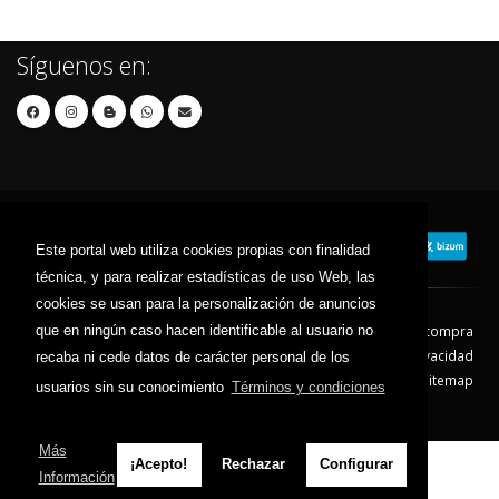
Síguenos en:
Este portal web utiliza cookies propias con finalidad
técnica, y para realizar estadísticas de uso Web, las
cookies se usan para la personalización de anuncios
que en ningún caso hacen identificable al usuario no
Contacto
Aviso Legal
Condiciones de compra
Política de envíos
Política de devolución
Política de Privacidad
recaba ni cede datos de carácter personal de los
Política de Cookies
Sitemap
usuarios sin su conocimiento
Términos y condiciones
© 2026 - Todos los derechos reservados.
Más
¡Acepto!
Rechazar
Configurar
Información