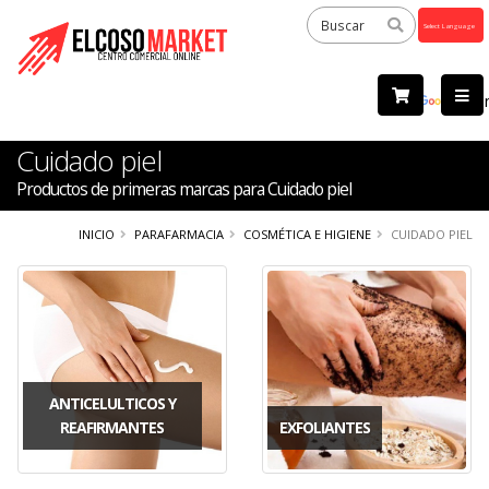
Powered
by
Tra
Cuidado piel
Productos de primeras marcas para Cuidado piel
INICIO
PARAFARMACIA
COSMÉTICA E HIGIENE
CUIDADO PIEL
ANTICELULTICOS Y
REAFIRMANTES
EXFOLIANTES