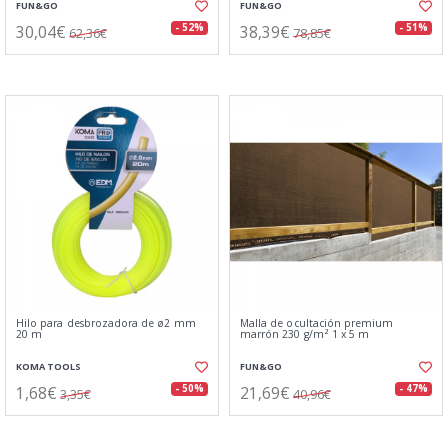
FUN&GO
FUN&GO
30,04€
38,39€
- 52%
- 51%
62,36€
78,85€
Hilo para desbrozadora de ø2 mm
Malla de ocultación premium
20 m
marrón 230 g/m² 1 x 5 m
KOMA TOOLS
FUN&GO
1,68€
21,69€
- 50%
- 47%
3,35€
40,96€