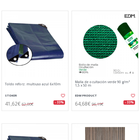
Malla de ocultación verde 90 g/m²
Toldo reforz. multiuso azul 6x10m
1,5 x 50 m
STOKER
EDM PRODUCT
41,62€
64,68€
- 33%
- 33%
62,00€
96,19€