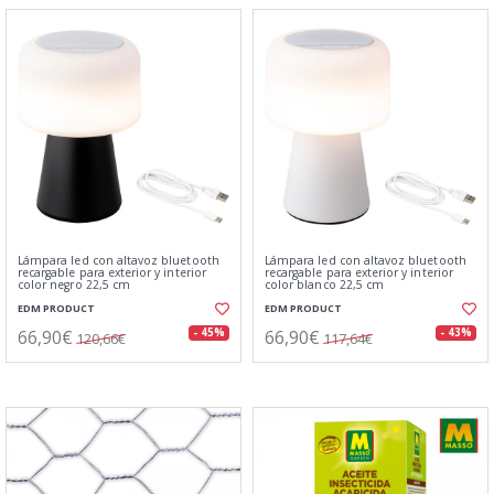
Lámpara led con altavoz bluetooth
Lámpara led con altavoz bluetooth
recargable para exterior y interior
recargable para exterior y interior
color negro 22,5 cm
color blanco 22,5 cm
EDM PRODUCT
EDM PRODUCT
66,90€
66,90€
- 45%
- 43%
120,66€
117,64€