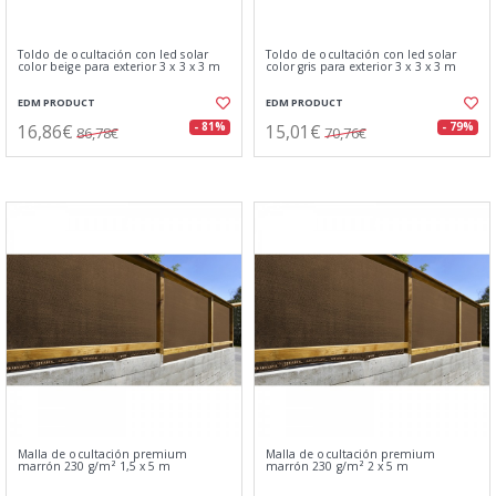
Toldo de ocultación con led solar
Toldo de ocultación con led solar
color beige para exterior 3 x 3 x 3 m
color gris para exterior 3 x 3 x 3 m
EDM PRODUCT
EDM PRODUCT
16,86€
15,01€
- 81%
- 79%
86,78€
70,76€
Malla de ocultación premium
Malla de ocultación premium
marrón 230 g/m² 1,5 x 5 m
marrón 230 g/m² 2 x 5 m