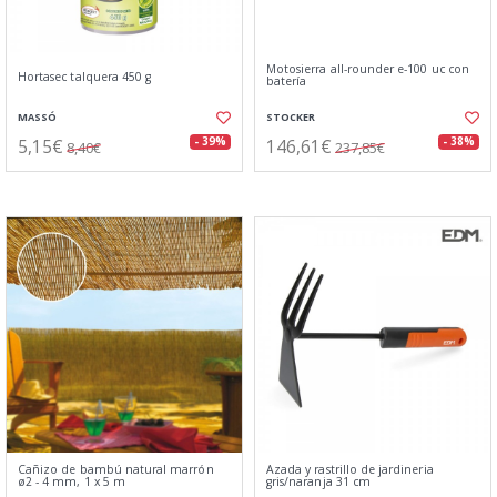
Motosierra all-rounder e-100 uc con
Hortasec talquera 450 g
batería
MASSÓ
STOCKER
5,15€
146,61€
- 39%
- 38%
8,40€
237,85€
Cañizo de bambú natural marrón
Azada y rastrillo de jardineria
ø2 - 4 mm, 1 x 5 m
gris/naranja 31 cm