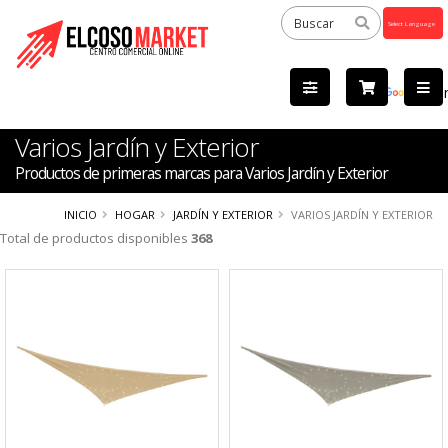
Powered
by
Tra
Varios Jardín y Exterior
Productos de primeras marcas para Varios Jardín y Exterior
INICIO
HOGAR
JARDÍN Y EXTERIOR
VARIOS JARDÍN Y EXTERIOR
Total de productos disponibles
368