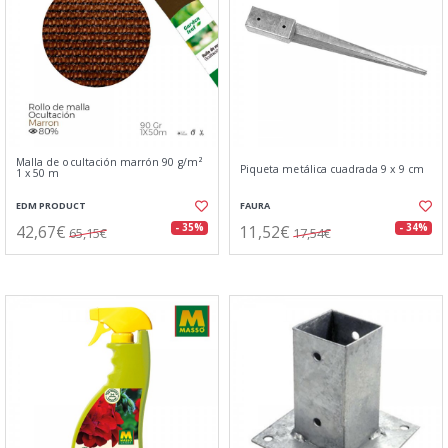
Malla de ocultación marrón 90 g/m²
Piqueta metálica cuadrada 9 x 9 cm
1 x 50 m
EDM PRODUCT
FAURA
42,67€
11,52€
- 35%
- 34%
65,15€
17,54€