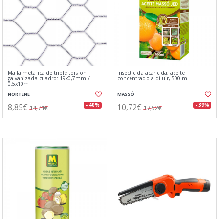
Malla metalica de triple torsion
Insecticida acaricida, aceite
galvanizada cuadro: 19x0,7mm /
concentrado a diluir, 500 ml
0,5x10m
NORTENE
MASSÓ
8,85€
10,72€
- 40%
- 39%
14,71€
17,52€