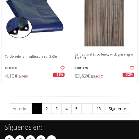
Cañizo sintético fency wick gris negro
Toldo reforz. multiuso azul 2x3m
1 x 3 m
STOKER
NORTENE
4,19€
63,62€
- 32%
- 32%
6,18€
93,82€
Anterior
1
2
3
4
5
…
13
Siguiente
Síguenos en: