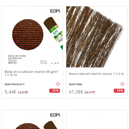
Malla de ocultación marrón 90 g/m²
Brezo natural marrón oscuro 1 x 5 m
1 x 10 m
EDM PRODUCT
NORTENE
9,44€
61,38€
- 35%
- 35%
14,54€
93,91€