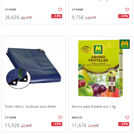
STOKER
STOKER
26,63€
9,75€
- 34%
- 33%
40,07€
14,61€
Toldo reforz. multiuso azul 4x6m
Abono para frutales eco 2 kg
STOKER
MASSÓ
15,92€
11,67€
- 33%
- 33%
23,84€
17,43€