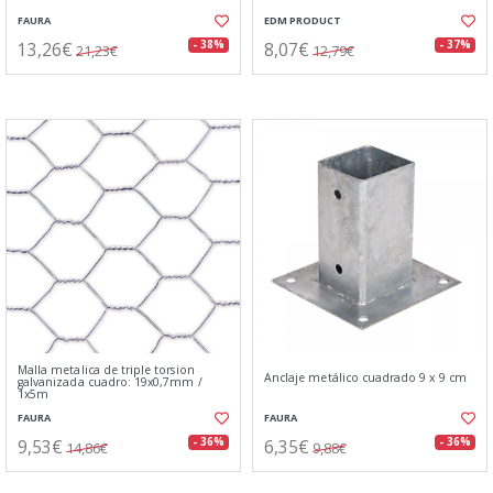
FAURA
EDM PRODUCT
13,26€
8,07€
- 38%
- 37%
21,23€
12,79€
Malla metalica de triple torsion
Anclaje metálico cuadrado 9 x 9 cm
galvanizada cuadro: 19x0,7mm /
1x5m
FAURA
FAURA
9,53€
6,35€
- 36%
- 36%
14,86€
9,88€