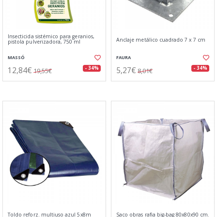
Insecticida sistémico para geranios,
Anclaje metálico cuadrado 7 x 7 cm
pistola pulverizadora, 750 ml
MASSÓ
FAURA
12,84€
5,27€
- 34%
- 34%
19,55€
8,01€
Toldo reforz. multiuso azul 5x8m
Saco obras rafia big-bag 80x80x90 cm.