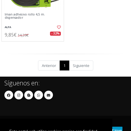
Iman adhesivo rollo 4,5 m.
dispensador
ALFA
9,85€
- 32%
14,39€
Anterior
1
Siguiente
Síguenos en: