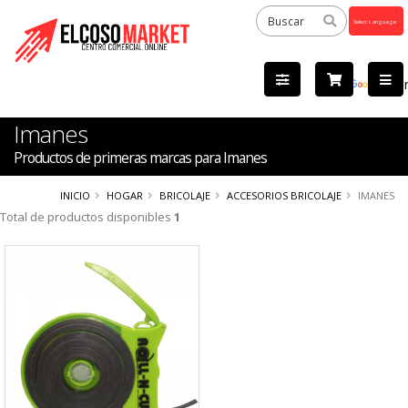
Powered
by
Tra
Imanes
Productos de primeras marcas para Imanes
INICIO
HOGAR
BRICOLAJE
ACCESORIOS BRICOLAJE
IMANES
Total de productos disponibles
1