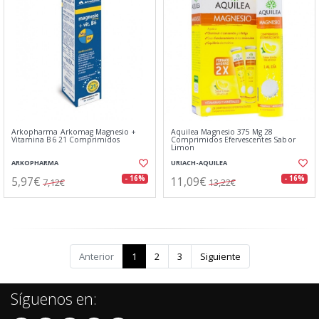
Arkopharma Arkomag Magnesio +
Aquilea Magnesio 375 Mg 28
Vitamina B6 21 Comprimidos
Comprimidos Efervescentes Sabor
Limon
ARKOPHARMA
URIACH-AQUILEA
5,97€
11,09€
- 16%
- 16%
7,12€
13,22€
Anterior
1
2
3
Siguiente
Síguenos en: