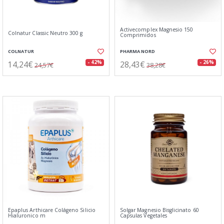
Activecomplex Magnesio 150
Colnatur Classic Neutro 300 g
Comprimidos
COLNATUR
PHARMA NORD
14,24€
28,43€
- 42%
- 26%
24,57€
38,28€
Epaplus Arthicare Colágeno Silicio
Solgar Magnesio Bisglicinato 60
Hialuronico m
Capsulas Vegetales