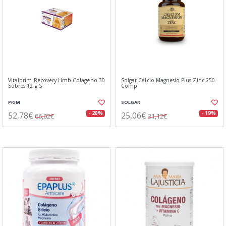
Vitalprim Recovery Hmb Colágeno 30
Solgar Calcio Magnesio Plus Zinc 250
Sobres 12 g S
Comp
PRIM
SOLGAR
52,78€
25,06€
- 20%
- 19%
66,02€
31,12€