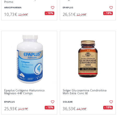
Promo
ARKOPHARMA
EPAPLUS
10,73€
26,51€
- 18%
- 18%
13,06€
32,28€
Epaplus Colágeno Hialuronico
Solgar Glucosamina Condroitina
Magnesio 448 Comps
Msm Extra Conc 60
EPAPLUS
SOLGAR
25,93€
36,53€
- 18%
- 18%
31,57€
44,36€