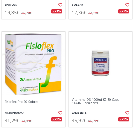
EPAPLUS
SOLGAR
19,85€
17,36€
- 23%
- 22%
25,74€
22,19€
Vitamina D3 1000ui K2 60 Caps
Fisioflex Pro 20 Sobres
814460 Lamberts
FISIOPHARMA
LAMBERTS
31,29€
35,92€
- 21%
- 21%
39,83€
45,72€