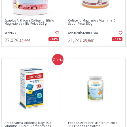
Epaplus Arthicare Colágeno Silicio
Colágeno Magnesio y Vitamina C
Magnesio Vainilla Polvo 325 g
Sabor Fresa 350g
EPAPLUS
ANA MARÍA LAJUSTICIA
27,02€
21,24€
- 18%
- 18%
32,90€
25,86€
Oferta
Arkopharma Arkomag Magnesio +
Epaplus Arthicare Mantenimiento
Vitamina B6 2x21 Comprimidos
334 g Sabor Te Matcha