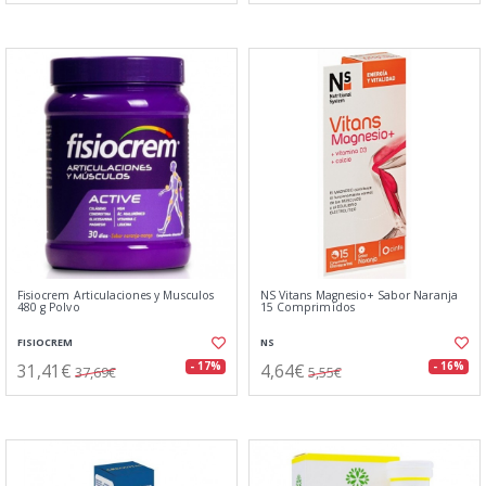
Fisiocrem Articulaciones y Musculos
NS Vitans Magnesio+ Sabor Naranja
480 g Polvo
15 Comprimidos
FISIOCREM
NS
31,41€
4,64€
- 17%
- 16%
37,69€
5,55€