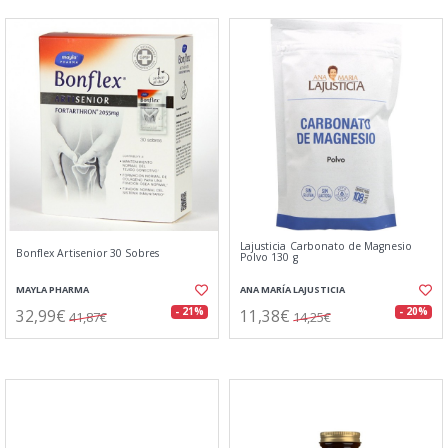
Lajusticia Carbonato de Magnesio
Bonflex Artisenior 30 Sobres
Polvo 130 g
MAYLA PHARMA
ANA MARÍA LAJUSTICIA
32,99€
11,38€
- 21%
- 20%
41,87€
14,25€