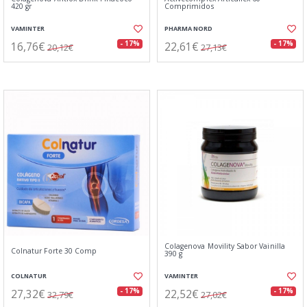
420 gr
Comprimidos
VAMINTER
PHARMA NORD
16,76€
22,61€
- 17%
- 17%
20,12€
27,13€
Colagenova Movility Sabor Vainilla
Colnatur Forte 30 Comp
390 g
COLNATUR
VAMINTER
27,32€
22,52€
- 17%
- 17%
32,79€
27,02€