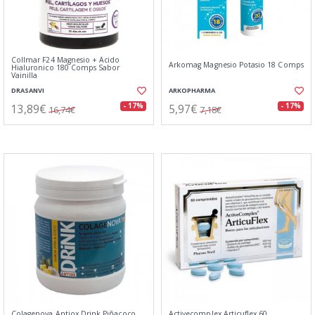
Collmar F24 Magnesio + Ácido
Arkomag Magnesio Potasio 18 Comps
Hialuronico 180 Comps Sabor
Vainilla
DRASANVI
ARKOPHARMA
13,89€
5,97€
- 17%
- 17%
16,74€
7,18€
Colagenova Antiox Drink Piñacoco
Activecomplex Articuflex 60