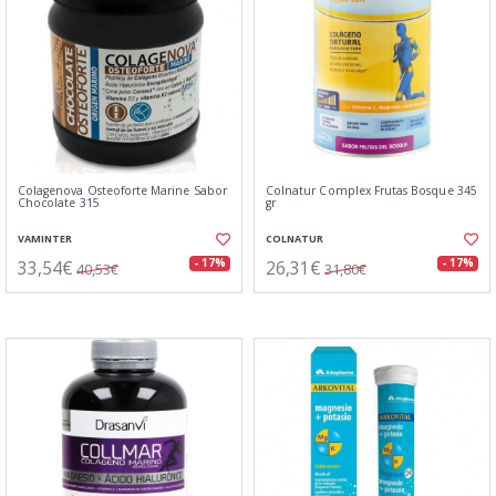
Colagenova Osteoforte Marine Sabor
Colnatur Complex Frutas Bosque 345
Chocolate 315
gr
VAMINTER
COLNATUR
33,54€
26,31€
- 17%
- 17%
40,53€
31,80€