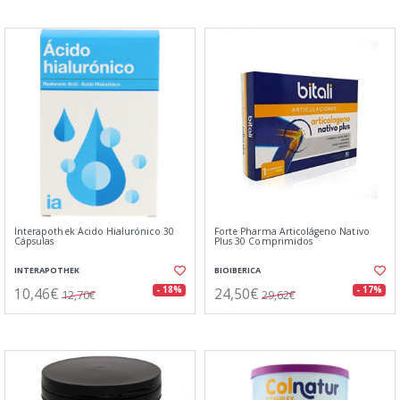
Interapothek Ácido Hialurónico 30
Forte Pharma Articolágeno Nativo
Cápsulas
Plus 30 Comprimidos
INTERAPOTHEK
BIOIBERICA
10,46€
24,50€
- 18%
- 17%
12,70€
29,62€