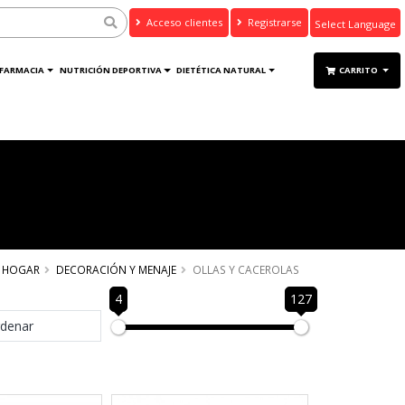
Acceso clientes
Registrarse
Powered by
Translate
FARMACIA
NUTRICIÓN DEPORTIVA
DIETÉTICA NATURAL
CARRITO
HOGAR
DECORACIÓN Y MENAJE
OLLAS Y CACEROLAS
4
127
denar