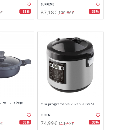
SUPREME
87,18€
- 33%
- 33%
8€
129,86€
.premium baja
Olla programable kuken 900w 5l
KUKEN
74,99€
- 33%
- 33%
9€
111,13€