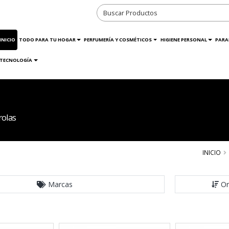
INICIO
TODO PARA TU HOGAR
PERFUMERÍA Y COSMÉTICOS
HIGIENE PERSONAL
PARA
TECNOLOGÍA
rolas
INICIO
Marcas
Or