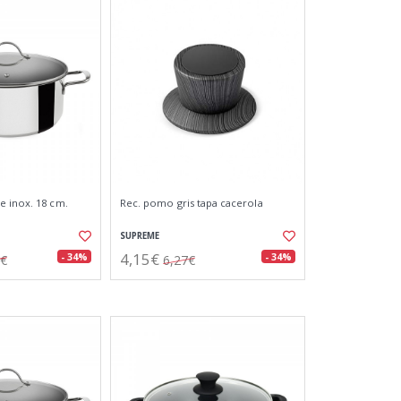
 inox. 18 cm.
Rec. pomo gris tapa cacerola
SUPREME
4,15€
- 34%
- 34%
0€
6,27€