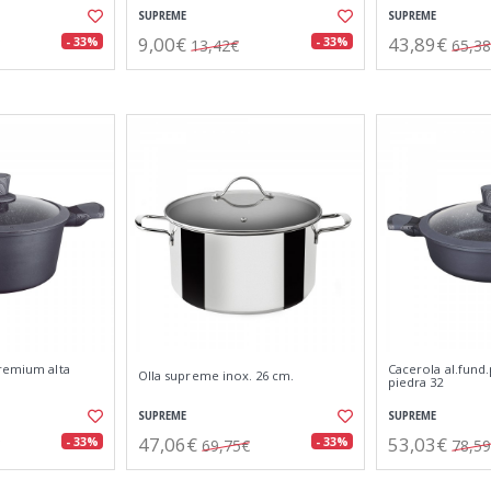
SUPREME
SUPREME
9,00€
43,89€
- 33%
- 33%
13,42€
65,3
premium alta
Cacerola al.fund
Olla supreme inox. 26 cm.
piedra 32
SUPREME
SUPREME
47,06€
53,03€
- 33%
- 33%
69,75€
78,5