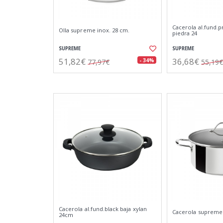
Cacerola al.fund.
Olla supreme inox. 28 cm.
piedra 24
SUPREME
SUPREME
51,82€
36,68€
- 34%
77,97€
55,19€
Cacerola al.fund.black baja xylan
Cacerola supreme 
24cm