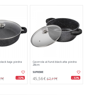
black baja piedra
Cacerola al.fund.black alta piedra
28cm
SUPREME
45,56€
- 32%
- 32%
27€
67,17€