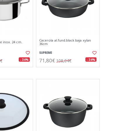
Cacerola al.fund.black baja xylan
 inox. 24 cm.
36cm
SUPREME
71,80€
- 34%
- 34%
0€
108,04€