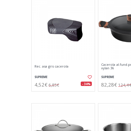
Cacerola al.fund.
Rec. asa gris cacerola
xylan 36
SUPREME
SUPREME
4,52€
82,28€
- 34%
6,85€
124,4