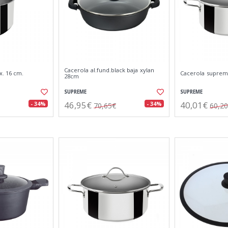
Cacerola al.fund.black baja xylan
. 16 cm.
Cacerola supreme
28cm
SUPREME
SUPREME
46,95€
40,01€
- 34%
- 34%
70,65€
60,2