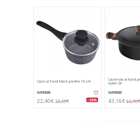
Cacerola al.fund.
Cazo al.fund.black piedra 16 cm.
xylan 24
SUPREME
SUPREME
22,40€
43,16€
- 33%
33,20€
63,96€