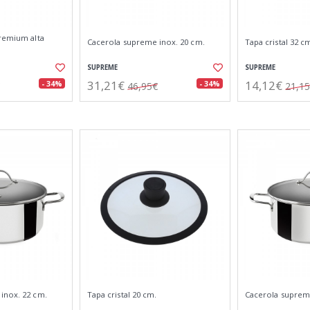
premium alta
Cacerola supreme inox. 20 cm.
Tapa cristal 32 c
SUPREME
SUPREME
31,21€
14,12€
- 34%
- 34%
46,95€
21,1
inox. 22 cm.
Tapa cristal 20 cm.
Cacerola supreme