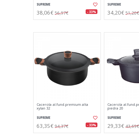
SUPREME
SUPREME
38,06€
34,20€
- 33%
56,97€
51,20€
Cacerola al.fund.premium alta
Cacerola al.fund.
xylan 32
piedra 20
SUPREME
SUPREME
63,35€
29,33€
- 33%
94,37€
43,69€