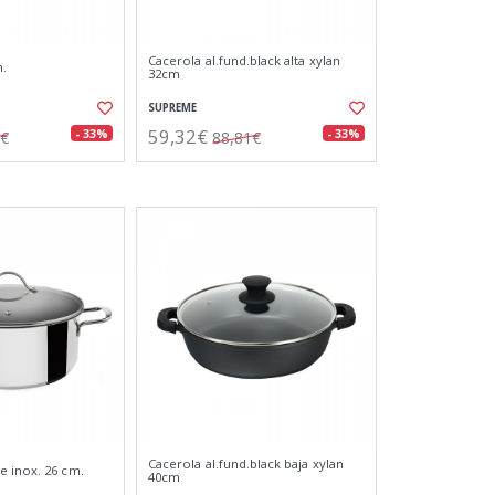
Cacerola al.fund.black alta xylan
m.
32cm
SUPREME
59,32€
- 33%
- 33%
5€
88,81€
Cacerola al.fund.black baja xylan
 inox. 26 cm.
40cm