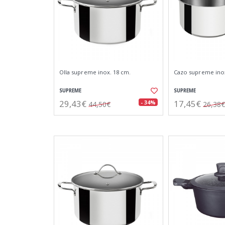
Olla supreme inox. 18 cm.
Cazo supreme inox
SUPREME
SUPREME
29,43€
17,45€
- 34%
44,50€
26,38€