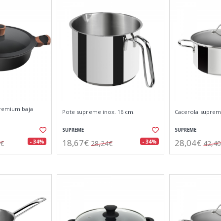
premium baja
Pote supreme inox. 16 cm.
Cacerola supreme
SUPREME
SUPREME
18,67€
28,04€
- 34%
- 34%
4€
28,24€
42,4