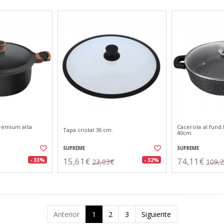
premium alta
Cacerola al.fund.
Tapa cristal 36 cm.
40cm
SUPREME
SUPREME
15,61€
74,11€
- 33%
- 32%
23,03€
109,
Anterior
1
2
3
Siguiente