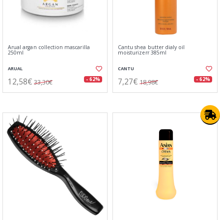
Arual argan collection mascarilla
Cantu shea butter dialy oil
250ml
moisturizerr 385ml
ARUAL
CANTU
12,58€
7,27€
- 62%
- 62%
33,30€
18,98€