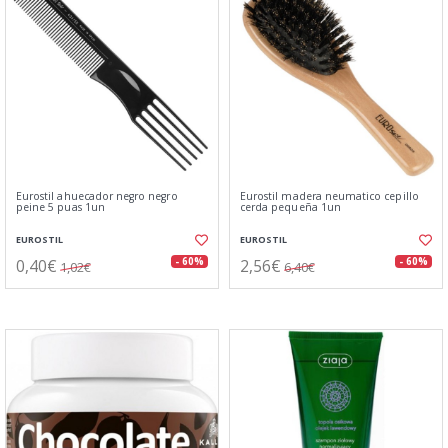
Eurostil ahuecador negro negro
Eurostil madera neumatico cepillo
peine 5 puas 1un
cerda pequeña 1un
EUROSTIL
EUROSTIL
0,40€
2,56€
- 60%
- 60%
1,02€
6,40€