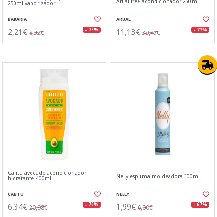
Arual free acondicionador 250ml
250ml vaporizador
BABARIA
ARUAL
2,21€
11,13€
- 73%
- 72%
8,32€
39,45€
Cantu avocado acondicionador
Nelly espuma moldeadora 300ml
hidratante 400ml
CANTU
NELLY
6,34€
1,99€
- 70%
- 67%
20,98€
6,00€