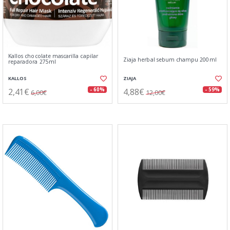
Kallos chocolate mascarilla capilar
Ziaja herbal sebum champu 200ml
reparadora 275ml
KALLOS
ZIAJA
2,41€
4,88€
- 60%
- 59%
6,00€
12,00€