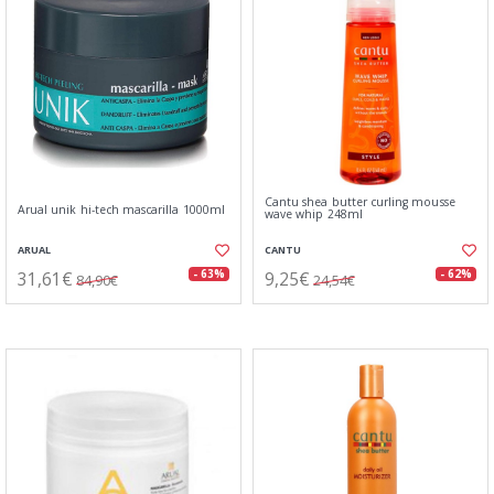
Cantu shea butter curling mousse
Arual unik hi-tech mascarilla 1000ml
wave whip 248ml
ARUAL
CANTU
31,61€
9,25€
- 63%
- 62%
84,90€
24,54€