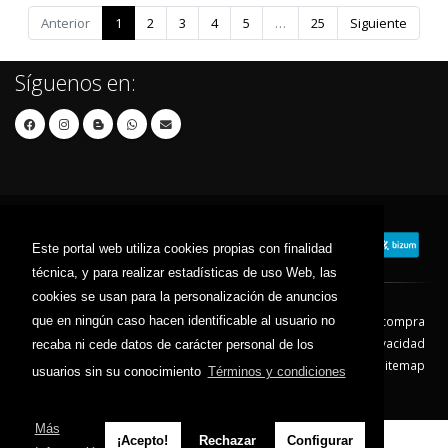
Anterior
1
2
3
4
5
…
25
Siguiente
Síguenos en:
Este portal web utiliza cookies propias con finalidad
técnica, y para realizar estadísticas de uso Web, las
cookies se usan para la personalización de anuncios
Contacto
Aviso Legal
Condiciones de compra
que en ningún caso hacen identificable al usuario no
Política de envíos
Política de devolución
Política de Privacidad
recaba ni cede datos de carácter personal de los
Política de Cookies
Sitemap
usuarios sin su conocimiento
Términos y condiciones
© 2026 - Todos los derechos reservados.
Más
¡Acepto!
Rechazar
Configurar