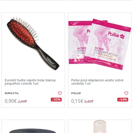
Eurostil fuelle cepillo bola blanca
Pollie post-depilacion aceite sobre
pequeños colores 1un
unidosis 1un
EUROSTIL
POLLIE
0,90€
0,15€
- 65%
- 64%
2,60€
0,42€