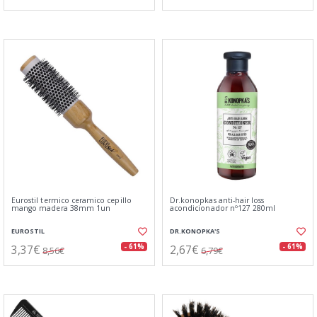
Eurostil termico ceramico cepillo
Dr.konopkas anti-hair loss
mango madera 38mm 1un
acondicionador nº127 280ml
EUROSTIL
DR.KONOPKA'S
3,37€
2,67€
- 61%
- 61%
8,56€
6,79€