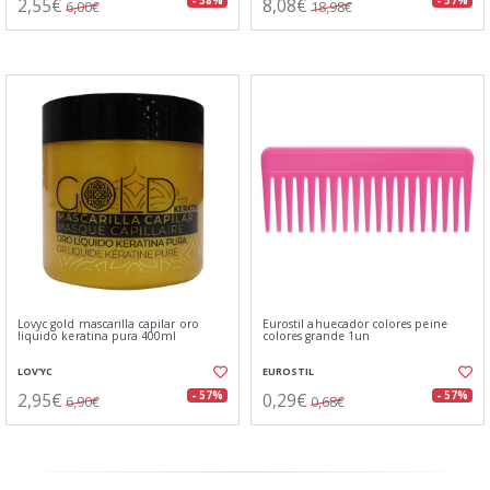
2,55€
8,08€
- 58%
- 57%
6,00€
18,98€
Lovyc gold mascarilla capilar oro
Eurostil ahuecador colores peine
liquido keratina pura 400ml
colores grande 1un
LOV'YC
EUROSTIL
2,95€
0,29€
- 57%
- 57%
6,90€
0,68€