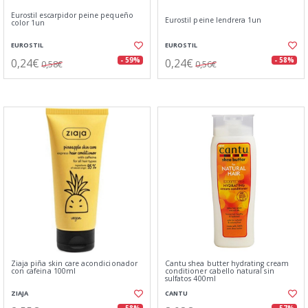
Eurostil escarpidor peine pequeño
Eurostil peine lendrera 1un
color 1un
EUROSTIL
EUROSTIL
0,24€
0,24€
- 59%
- 58%
0,58€
0,56€
Ziaja piña skin care acondicionador
Cantu shea butter hydrating cream
con cafeina 100ml
conditioner cabello natural sin
sulfatos 400ml
ZIAJA
CANTU