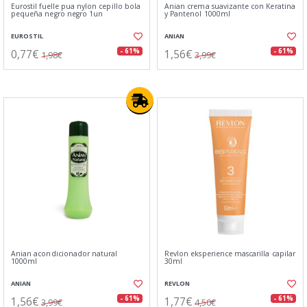
Eurostil fuelle pua nylon cepillo bola
Anian crema suavizante con Keratina
pequeña negro negro 1un
y Pantenol 1000ml
EUROSTIL
ANIAN
0,77€
1,56€
- 61%
- 61%
1,98€
3,99€
Anian acondicionador natural
Revlon eksperience mascarilla capilar
1000ml
30ml
ANIAN
REVLON
1,56€
1,77€
- 61%
- 61%
3,99€
4,50€