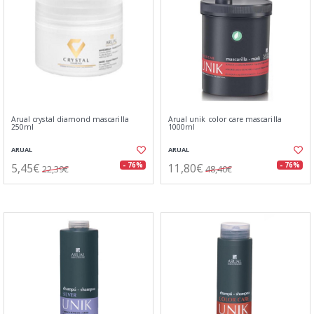
Arual crystal diamond mascarilla
Arual unik color care mascarilla
250ml
1000ml
ARUAL
ARUAL
5,45€
11,80€
- 76%
- 76%
22,39€
48,40€