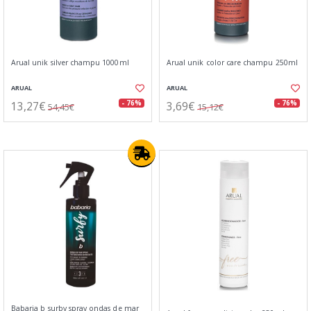
Arual unik silver champu 1000ml
Arual unik color care champu 250ml
ARUAL
ARUAL
13,27€
3,69€
- 76%
- 76%
54,45€
15,12€
Babaria b surby spray ondas de mar