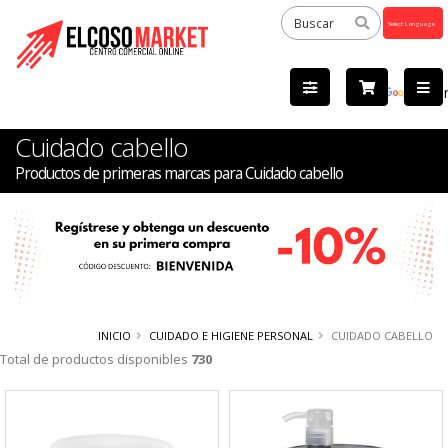
Powered
by
Tra
Cuidado cabello
Productos de primeras marcas para Cuidado cabello
INICIO
CUIDADO E HIGIENE PERSONAL
CUIDADO CABELLO
Total de productos disponibles
730