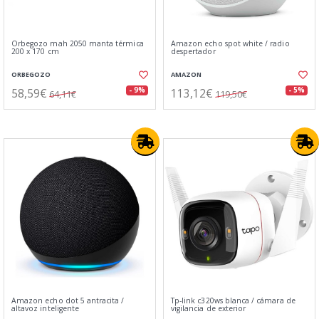
Orbegozo mah 2050 manta térmica
Amazon echo spot white / radio
200 x 170 cm
despertador
ORBEGOZO
AMAZON
58,59€
113,12€
- 9%
- 5%
64,11€
119,50€
Amazon echo dot 5 antracita /
Tp-link c320ws blanca / cámara de
altavoz inteligente
vigilancia de exterior