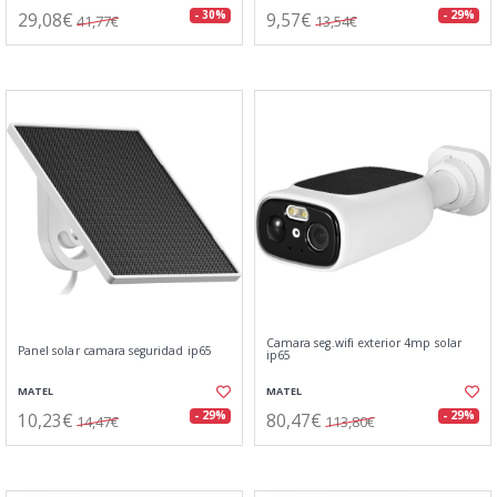
29,08€
9,57€
- 30%
- 29%
41,77€
13,54€
Camara seg.wifi exterior 4mp solar
Panel solar camara seguridad ip65
ip65
MATEL
MATEL
10,23€
80,47€
- 29%
- 29%
14,47€
113,80€