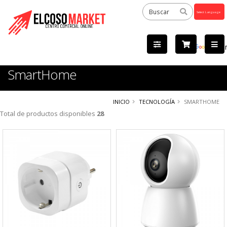
Powered
by
Tra
SmartHome
INICIO
TECNOLOGÍA
SMARTHOME
Total de productos disponibles
28