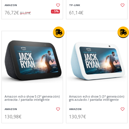
AMAZON
TP-LINK
76,72€
61,14€
- 5%
81,01€
Amazon echo show 5 (3ª generación)
Amazon echo show 5 (3ª generación)
antracita / pantalla inteligente
gris azulado / pantalla inteligente
AMAZON
AMAZON
130,98€
130,97€