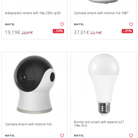
Adaptador smart wifi 16a.230v.ip20
Camara smart wifi interior hd 360º
MATEL
MATEL
19,19€
37,01€
- 34%
- 31%
28,87€
53,74€
Bomb.led smart wifi estand.e27
Camara smart wifi interior hd
14w.3cct
MATEL
MATEL