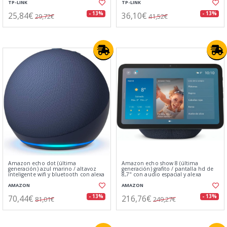
TP-LINK
TP-LINK
25,84€
36,10€
- 13%
- 13%
29,72€
41,52€
Amazon echo dot (última
Amazon echo show 8 (última
generación) azul marino / altavoz
generación) grafito / pantalla hd de
inteligente wifi y bluetooth con alexa
8,7" con audio espacial y alexa
AMAZON
AMAZON
70,44€
216,76€
- 13%
- 13%
81,01€
249,27€