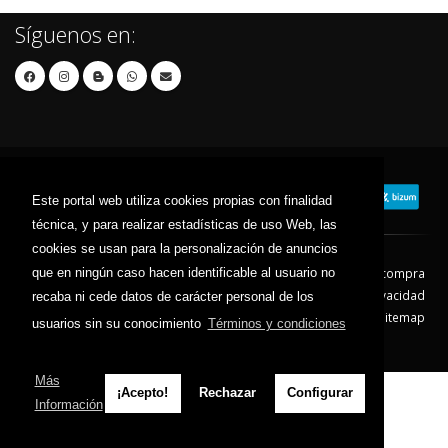
Síguenos en:
Este portal web utiliza cookies propias con finalidad
técnica, y para realizar estadísticas de uso Web, las
cookies se usan para la personalización de anuncios
que en ningún caso hacen identificable al usuario no
Contacto
Aviso Legal
Condiciones de compra
Política de envíos
Política de devolución
Política de Privacidad
recaba ni cede datos de carácter personal de los
Política de Cookies
Sitemap
usuarios sin su conocimiento
Términos y condiciones
© 2026 - Todos los derechos reservados.
Más
¡Acepto!
Rechazar
Configurar
Información