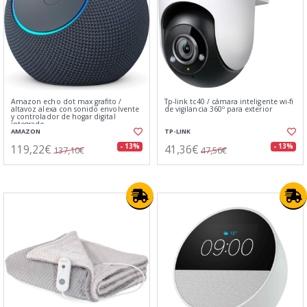
Amazon echo dot max grafito /
Tp-link tc40 / cámara inteligente wi-fi
altavoz alexa con sonido envolvente
de vigilancia 360º para exterior
y controlador de hogar digital
integrado
AMAZON
TP-LINK
119,22€
41,36€
- 13%
- 13%
137,10€
47,56€