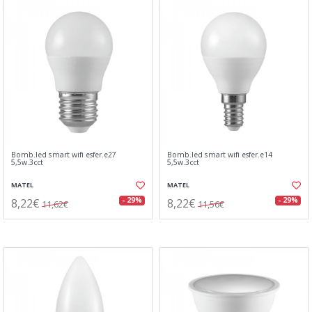
Bomb.led smart wifi esfer.e27
Bomb.led smart wifi esfer.e14
5,5w.3cct
5,5w.3cct
MATEL
MATEL
8,22€
8,22€
- 29%
- 29%
11,62€
11,56€