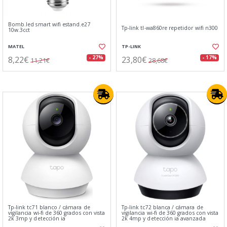
Bomb.led smart wifi estand.e27
Tp-link tl-wa860re repetidor wifi n300
10w.3cct
MATEL
TP-LINK
8,22€
23,80€
- 27%
- 17%
11,21€
28,68€
Tp-link tc71 blanco / cámara de
Tp-link tc72 blanca / cámara de
vigilancia wi-fi de 360 grados con vista
vigilancia wi-fi de 360 grados con vista
2k 3mp y detección ia
2k 4mp y detección ia avanzada