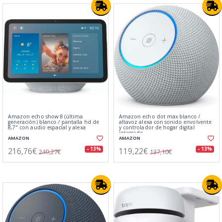
Amazon echo show 8 (última
Amazon echo dot max blanco /
generación) blanco / pantalla hd de
altavoz alexa con sonido envolvente
8,7" con audio espacial y alexa
y controlador de hogar digital
integrado
AMAZON
AMAZON
216,76€
119,22€
- 13%
- 13%
249,27€
137,10€