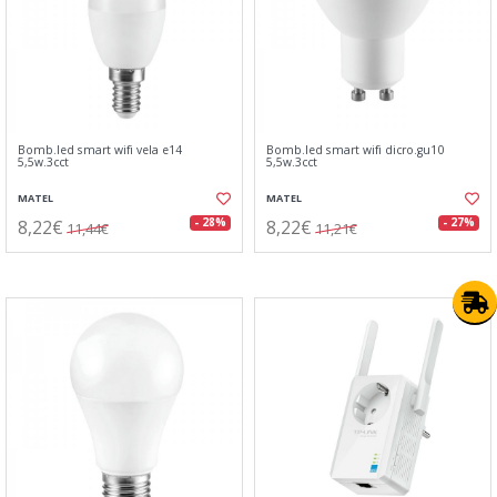
Bomb.led smart wifi vela e14
Bomb.led smart wifi dicro.gu10
5,5w.3cct
5,5w.3cct
MATEL
MATEL
8,22€
8,22€
- 28%
- 27%
11,44€
11,21€