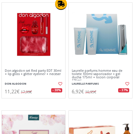
Don algodon set Red party EDT 30ml
Laurelle parfums homme eau de
+ lip gloss + glitter eyeliner + neceser
toilete 100ml vaporizador + gel
ducha 175ml + locion corporal
175ml
DON ALGODON
LAURELLE PARFUMS
11,22€
6,92€
- 38%
- 37%
17,99€
10,95€