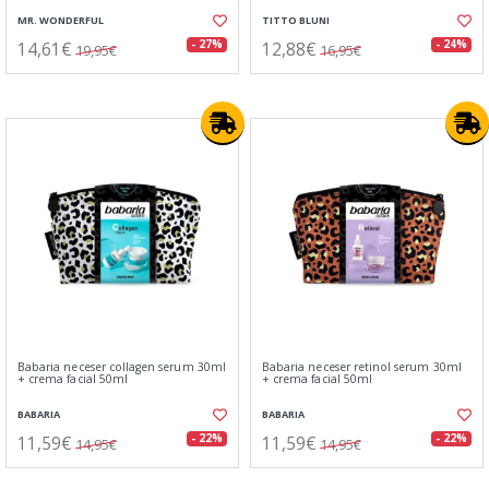
MR. WONDERFUL
TITTO BLUNI
14,61€
12,88€
- 27%
- 24%
19,95€
16,95€
Babaria neceser collagen serum 30ml
Babaria neceser retinol serum 30ml
+ crema facial 50ml
+ crema facial 50ml
BABARIA
BABARIA
11,59€
11,59€
- 22%
- 22%
14,95€
14,95€