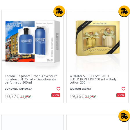
Coronel Tapiocca Urban Adventure
WOMAN SECRET Set GOLD
hombre EDT 75 ml + Desodorante
SEDUCTION EDP 100 ml + Body
perfumado 200ml
Lotion 200 m l
CORONEL TAPIOCCA
WOMAN SECRET
10,77€
19,36€
- 9%
- 9%
11,85€
21,25€