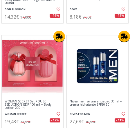
200ml
DON ALGODON
DOVE
14,32€
8,18€
- 16%
- 15%
17,00€
9,60€
WOMAN SECRET Set ROUGE
Nivea men sérum antiedad 30ml +
SEDUCTION EDP 100 ml + Body
crema hidratante SPF30 50ml
Lotion 200 ml
WOMAN SECRET
NIVEA FOR MEN
19,43€
27,68€
- 12%
- 11%
21,95€
30,99€