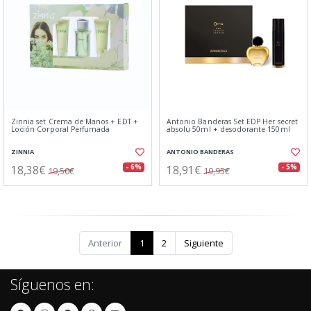
Zinnia set Crema de Manos + EDT +
Antonio Banderas Set EDP Her secret
Loción Corporal Perfumada
absolu 50ml + desodorante 150ml
ZINNIA
ANTONIO BANDERAS
18,38€
18,91€
- 6%
- 5%
19,50€
19,95€
Anterior
1
2
Siguiente
Síguenos en: