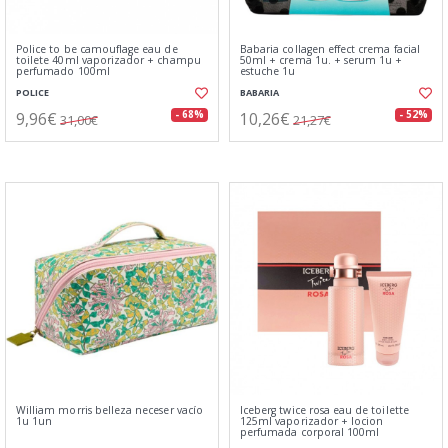
Police to be camouflage eau de
Babaria collagen effect crema facial
toilete 40ml vaporizador + champu
50ml + crema 1u. + serum 1u +
perfumado 100ml
estuche 1u
POLICE
BABARIA
9,96€
10,26€
- 68%
- 52%
31,00€
21,27€
William morris belleza neceser vacío
Iceberg twice rosa eau de toilette
1u 1un
125ml vaporizador + locion
perfumada corporal 100ml