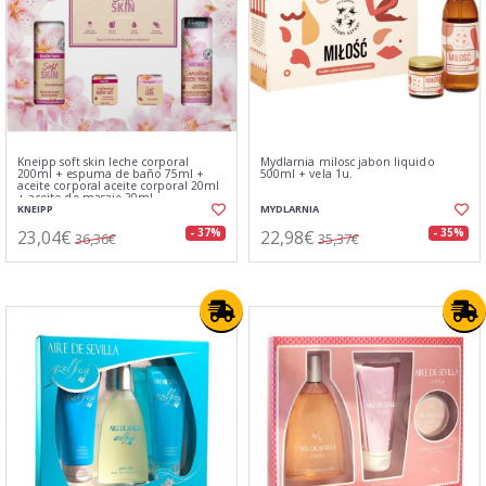
Kneipp soft skin leche corporal
Mydlarnia milosc jabon liquido
200ml + espuma de baño 75ml +
500ml + vela 1u.
aceite corporal aceite corporal 20ml
+ aceite de masaje 20ml
KNEIPP
MYDLARNIA
23,04€
22,98€
- 37%
- 35%
36,36€
35,37€