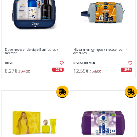
Dove neceser de viaje 5 artículos +
Nivea men gympack neceser con 4
neceser
artículos
DOVE
NIVEA FOR MEN
8,27€
12,55€
- 20%
- 20%
10,40€
15,60€