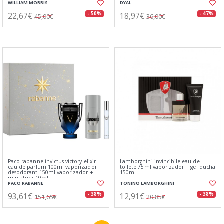
WILLIAM MORRIS
DYAL
22,67€
18,97€
- 50%
- 47%
45,00€
36,00€
Paco rabanne invictus victory elixir
Lamborghini invincibile eau de
eau de parfum 100ml vaporizador +
toilete 75ml vaporizador + gel ducha
desodorant 150ml vaporizador +
150ml
miniatura 10ml
PACO RABANNE
TONINO LAMBORGHINI
93,61€
12,91€
- 38%
- 38%
151,65€
20,85€