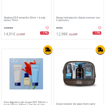
Shakira EDP amarillo 50ml + body
Nivea hidratación diaria neceser con
lotion 75ml
5 artículos
SHAKIRA
NIVEA
14,91€
12,98€
- 17%
- 17%
17,95€
15,60€
Don Algodon set mujer EDT 100ml +
Dove neceser de viaje men+care
body lotion 200ml + gel de ducha