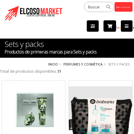
Powered
by
Tra
Sets y packs
Productos de primeras marcas para Sets y packs
INICIO
PERFUMES Y COSMÉTICA
SETS Y PACKS
Total de productos disponibles
31