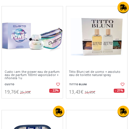
Custo i am the power eau de parfum
Titto Bluni set de uomo + assoluto
eau de parfum 100ml vaporizador +
eau de toilette natural spray
riñonera 1u
CUSTO
TITTO BLUNI
19,76€
13,43€
- 22%
- 21%
25,30€
16,95€