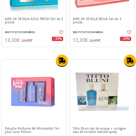
AIRE DE SEVILLA AZUL FRESH Set de 3
AIRE DE SEVILLA BELLA Set de 3
piezas
piezas.
INSTITUTO ESPAÑOL
INSTITUTO ESPAÑOL
13,30€
13,30€
- 33%
- 33%
19,95€
19,95€
Estuche Perfume Mr Wonderful I'm
Titto Bluni set de acqua + cologne
your Love Potion.
eau de toilette natural spray