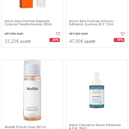
Arturo Alba Formula Rapsodia
Arturo Alba Formula Solucion
Corporal Transformadora 200ml
Exfoliante Quimica 20 X 1,5ml
ARTURO ALBA
ARTURO ALBA
33,23€
47,90€
- 20%
- 18%
41,55€
58,60€
Avène Cleanance Sérum Exfoliante
Medik8 Press & Glow 200 ml
A.H.A. 30ml