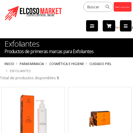
Powered
by
Tra
Exfoliantes
Productos de primeras marcas para Exfoliantes
INICIO
PARAFARMACIA
COSMÉTICA E HIGIENE
CUIDADO PIEL
EXFOLIANTES
Total de productos disponibles
5