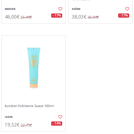
MEDIK8
AVÈNE
46,00€
38,03€
- 17%
- 17%
55,44€
45,64€
Acniben Exfoliante Suave 100ml
ISDIN
19,52€
- 14%
22,75€