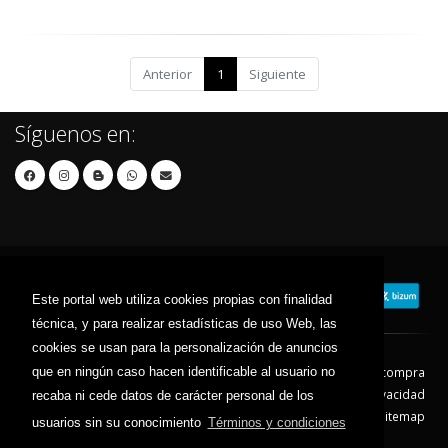
Anterior
1
Siguiente
Síguenos en:
Este portal web utiliza cookies propias con finalidad
técnica, y para realizar estadísticas de uso Web, las
cookies se usan para la personalización de anuncios
que en ningún caso hacen identificable al usuario no
Contacto
Aviso Legal
Condiciones de compra
Política de envíos
Política de devolución
Política de Privacidad
recaba ni cede datos de carácter personal de los
Política de Cookies
Sitemap
usuarios sin su conocimiento
Términos y condiciones
© 2026 - Todos los derechos reservados.