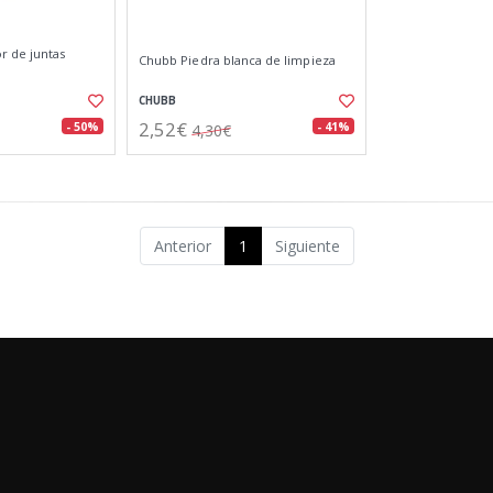
 de juntas
Chubb Piedra blanca de limpieza
CHUBB
2,52€
- 50%
- 41%
4,30€
Anterior
1
Siguiente