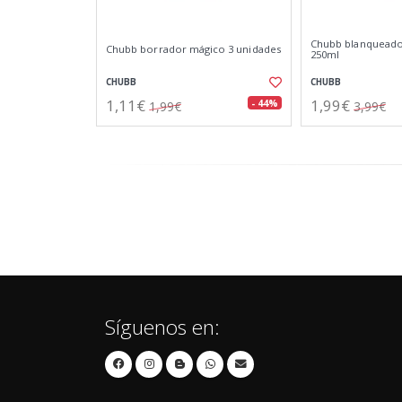
Chubb blanqueador
Chubb borrador mágico 3 unidades
250ml
CHUBB
CHUBB
1,11€
1,99€
- 44%
1,99€
3,99€
Síguenos en: