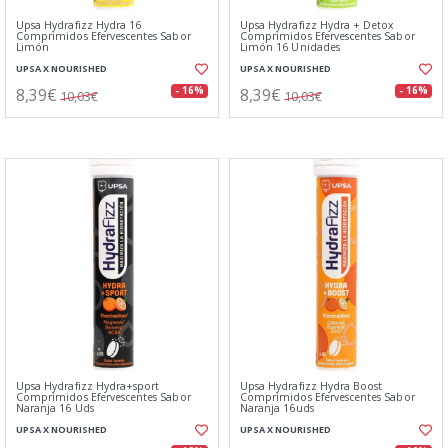
Upsa Hydrafizz Hydra 16
Upsa Hydrafizz Hydra + Detox
Comprimidos Efervescentes Sabor
Comprimidos Efervescentes Sabor
Limón
Limón 16 Unidades
UPSA X NOURISHED
UPSA X NOURISHED
8,39€
8,39€
- 16%
- 16%
10,03€
10,03€
Upsa Hydrafizz Hydra+sport
Upsa Hydrafizz Hydra Boost
Comprimidos Efervescentes Sabor
Comprimidos Efervescentes Sabor
Naranja 16 Uds
Naranja 16uds
UPSA X NOURISHED
UPSA X NOURISHED