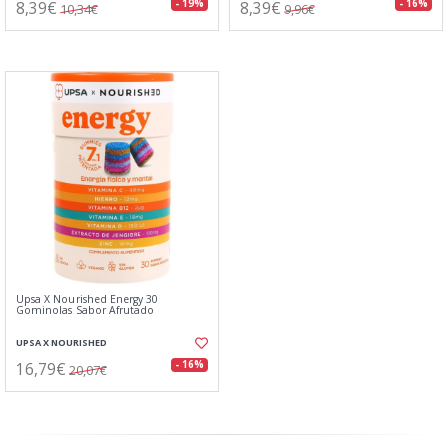
8,39€
8,39€
- 19%
- 16%
10,34€
9,96€
Upsa X Nourished Energy 30
Gominolas Sabor Afrutado
UPSA X NOURISHED
16,79€
- 16%
20,07€