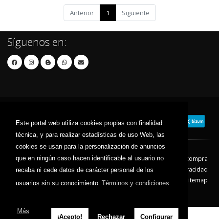
Anterior
1
Siguiente
Síguenos en:
Este portal web utiliza cookies propias con finalidad
técnica, y para realizar estadísticas de uso Web, las
cookies se usan para la personalización de anuncios
que en ningún caso hacen identificable al usuario no
Contacto
Aviso Legal
Condiciones de compra
Política de envíos
Política de devolución
Política de Privacidad
recaba ni cede datos de carácter personal de los
Política de Cookies
Sitemap
usuarios sin su conocimiento
Términos y condiciones
© 2026 - Todos los derechos reservados.
Más
¡Acepto!
Rechazar
Configurar